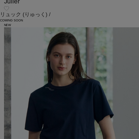
Julier
リュック
(りゅっく)
/
COMING SOON
NEW