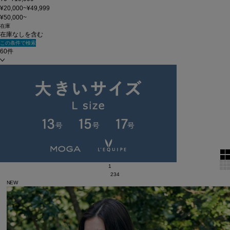
¥20,000~¥49,999
¥50,000~
在庫
在庫なしを含む
この条件で検索
60件
新着順
単色表示
絞り込む
表示順
全2110 件中 1 ～ 60 件
1
2
3
4
NEW