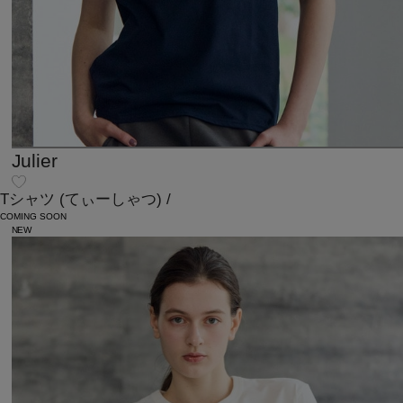
Julier
Tシャツ
(てぃーしゃつ)
/
COMING SOON
NEW