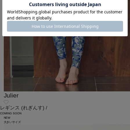
Julier
レギンス
(れぎんす)
/
COMING SOON
NEW
大きいサイズ