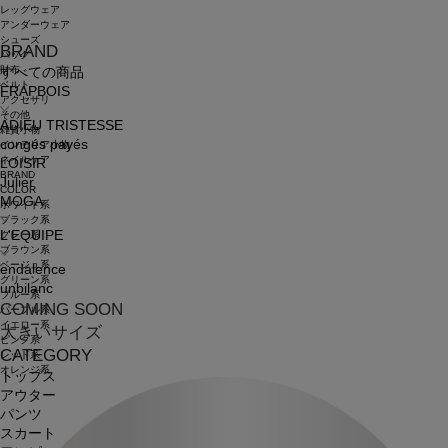
レッグウェア
アンダーウェア
シューズ
BRAND
バッグ
財布
すべての商品
ベルト
FRAPBOIS
アクセサリ
その他
ADIEU TRISTESSE
雑貨小物
congés payés
インテリア小物
ネイルケア
LOISIR
BRAND
Julier
COLOR
MOGA
ホワイト系
ブラック系
L'EQUIPE
グレー系
ブラウン系
ベージュ系
endalence
グリーン系
unbilanc
ブルー系
COMING SOON
パープル系
イエロー系
大きいサイズ
ピンク系
CATEGORY
レッド系
オレンジ系
トップス
アウター
パンツ
スカート