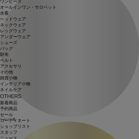
ワンピース
オールインワン・サロペット
水着
ヘッドウェア
ネックウェア
レッグウェア
アンダーウェア
シューズ
バッグ
財布
ベルト
アクセサリ
その他
雑貨小物
インテリア小物
ネイルケア
OTHERS
新着商品
予約商品
セール
シルバー系
コーディネート
ショップリスト
スタッフ
ニュース