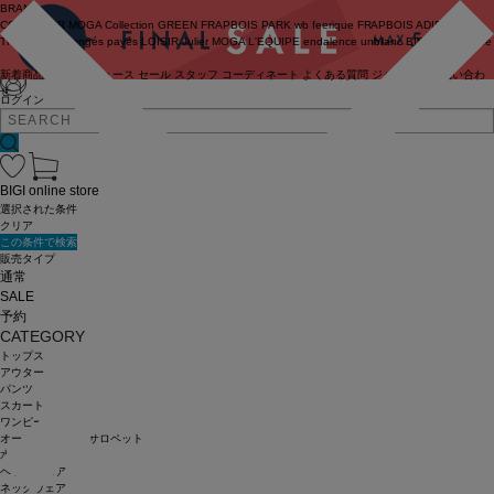
BRAND
COUTURIER
MOGA Collection
GREEN
FRAPBOIS PARK
wb
feerique
FRAPBOIS
ADIEU
TRISTESSE
congés payés
LOISIR
Julier
MOGA
L'EQUIPE
endalence
unbilanc
BIGI online store
新着商品
(ライブ)
ニュース
セール
スタッフ
コーディネート
よくある質問
ジャーナル
お問い合わ
せ
ログイン
BIGI online store
選択された条件
クリア
この条件で検索
販売タイプ
通常
SALE
予約
CATEGORY
トップス
アウター
パンツ
スカート
ワンピース
オールインワン・サロペット
水着
ヘッドウェア
ネックウェア