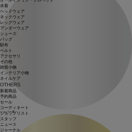
オールインワン・サロペット
水着
ヘッドウェア
ネックウェア
レッグウェア
アンダーウェア
シューズ
バッグ
財布
ベルト
アクセサリ
その他
雑貨小物
インテリア小物
ネイルケア
OTHERS
新着商品
予約商品
セール
コーディネート
シルバー系
ショップリスト
スタッフ
ニュース
ジャーナル