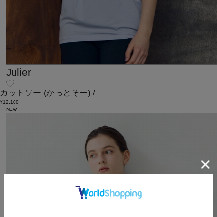
Julier
カットソー
(かっとそー)
/
¥12,100
NEW