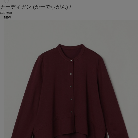
カーディガン
(かーでぃがん)
/
¥39,600
NEW