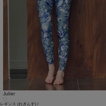
Julier
レギンス
(れぎんす)
/