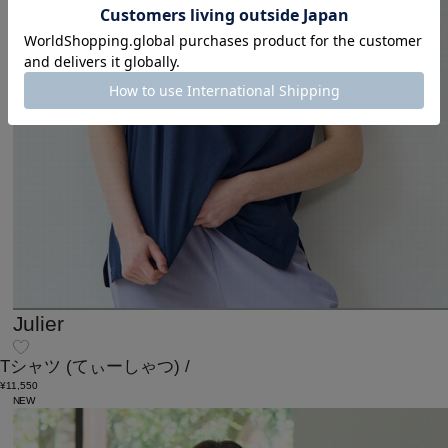
Julier
Tシャツ
(てぃーしゃつ)
/
¥11,550
NEW