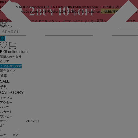
BRAND
COUTURIER
MOGA Collection
GREEN
FRAPBOIS PARK
wb
feerique
FRAPBOIS
ADIEU
TRISTESSE
congés payés
LOISIR
Julier
MOGA
L'EQUIPE
endalence
unbilanc
BIGI online store
新着商品
(ライブ)
ニュース
セール
スタッフ
コーディネート
よくある質問
ジャーナル
お問い合わ
せ
ログイン
BIGI online store
選択された条件
クリア
この条件で検索
販売タイプ
通常
SALE
予約
CATEGORY
トップス
アウター
パンツ
スカート
ワンピース
オールインワン・サロペット
水着
ヘッドウェア
ネックウェア