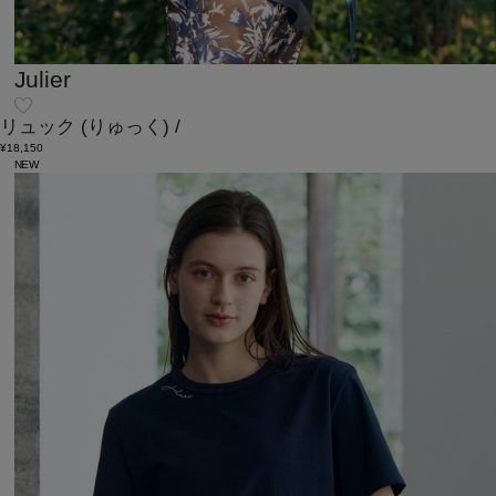
Julier
リュック
(りゅっく)
/
¥18,150
NEW