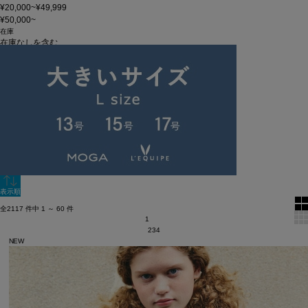
¥20,000~¥49,999
¥50,000~
在庫
在庫なしを含む
この条件で検索
60件
新着順
単色表示
絞り込む
表示順
全2117 件中 1 ～ 60 件
1
2
3
4
NEW