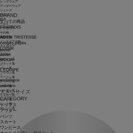
レッグウェア
アンダーウェア
シューズ
BRAND
バッグ
財布
すべての商品
ベルト
FRAPBOIS
アクセサリ
その他
ADIEU TRISTESSE
雑貨小物
インテリア小物
congés payés
ネイルケア
LOISIR
BRAND
Julier
COLOR
ホワイト系
MOGA
ブラック系
グレー系
L'EQUIPE
ブラウン系
ベージュ系
endalence
グリーン系
unbilanc
ブルー系
パープル系
大きいサイズ
イエロー系
CATEGORY
ピンク系
レッド系
トップス
オレンジ系
アウター
パンツ
スカート
ワンピース