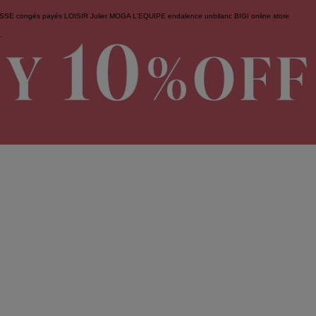
ESSE
congés payés
LOISIR
Julier
MOGA
L'EQUIPE
endalence
unbilanc
BIGI online store
せ