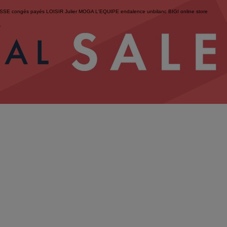
ESSE
congés payés
LOISIR
Julier
MOGA
L'EQUIPE
endalence
unbilanc
BIGI online store
せ