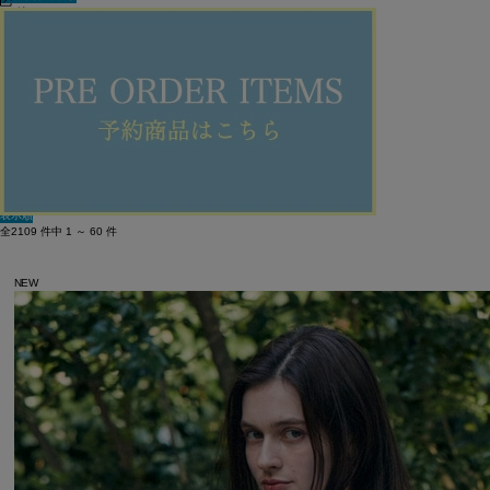
60件
新着順
単色表示
絞り込む
表示順
全2109 件中 1 ～ 60 件
NEW