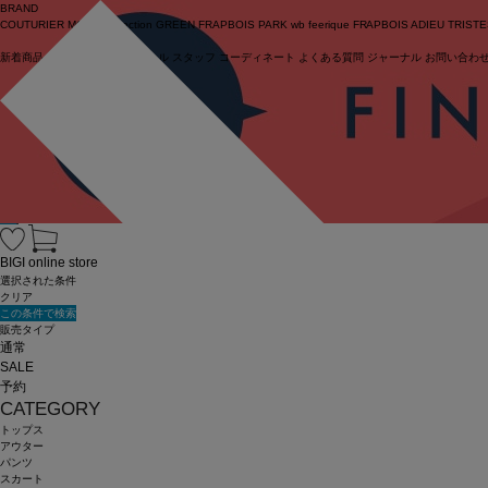
BRAND
COUTURIER
MOGA Collection
GREEN
FRAPBOIS PARK
wb
feerique
FRAPBOIS
ADIEU TRIST
新着商品
(ライブ)
ニュース
セール
スタッフ
コーディネート
よくある質問
ジャーナル
お問い合わ
ログイン
BIGI online store
選択された条件
クリア
この条件で検索
販売タイプ
通常
SALE
予約
CATEGORY
トップス
アウター
パンツ
スカート