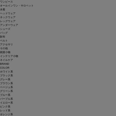
ワンピース
オールインワン・サロペット
水着
ヘッドウェア
ネックウェア
レッグウェア
アンダーウェア
シューズ
バッグ
財布
ベルト
アクセサリ
その他
雑貨小物
インテリア小物
ネイルケア
BRAND
COLOR
ホワイト系
ブラック系
グレー系
ブラウン系
ベージュ系
グリーン系
ブルー系
パープル系
イエロー系
ピンク系
レッド系
オレンジ系