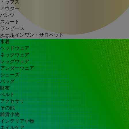
トップス
アウター
パンツ
スカート
ワンピース
オールインワン・サロペット
ゴールド系
水着
ヘッドウェア
ネックウェア
レッグウェア
アンダーウェア
シューズ
バッグ
財布
ベルト
アクセサリ
その他
雑貨小物
インテリア小物
ネイルケア