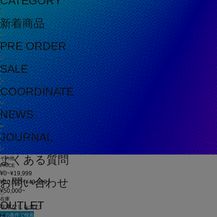
CATEGORY
新着商品
PRE ORDER
SALE
COORDINATE
NEWS
JOURNAL
よくある質問
その他
PRICE
¥0~¥19,999
お問い合わせ
¥20,000~¥49,999
¥50,000~
在庫
OUTLET
在庫なしを含む
この条件で検索