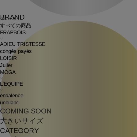
BRAND
シルバー系
すべての商品
FRAPBOIS
ADIEU TRISTESSE
congés payés
LOISIR
Julier
MOGA
L'EQUIPE
endalence
unbilanc
COMING SOON
大きいサイズ
CATEGORY