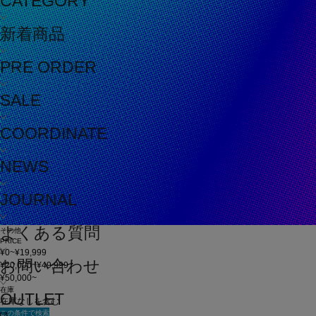
CATEGORY
新着商品
PRE ORDER
SALE
COORDINATE
NEWS
JOURNAL
よくある質問
その他
PRICE
¥0~¥19,999
お問い合わせ
¥20,000~¥49,999
¥50,000~
在庫
OUTLET
在庫なしを含む
この条件で検索