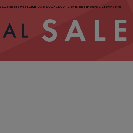
ESSE
congés payés
LOISIR
Julier
MOGA
L'EQUIPE
endalence
unbilanc
BIGI online store
せ