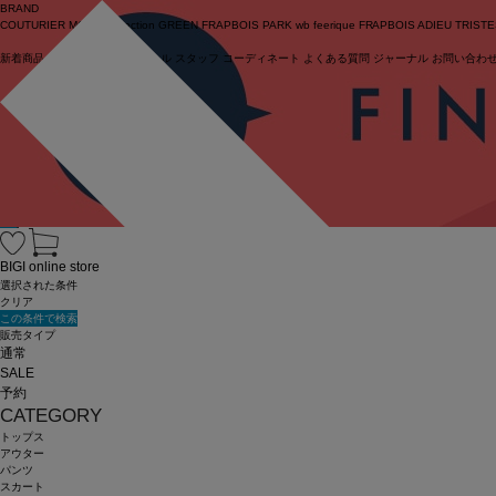
BRAND
COUTURIER
MOGA Collection
GREEN
FRAPBOIS PARK
wb
feerique
FRAPBOIS
ADIEU TRIST
新着商品
(ライブ)
ニュース
セール
スタッフ
コーディネート
よくある質問
ジャーナル
お問い合わ
ログイン
BIGI online store
選択された条件
クリア
この条件で検索
販売タイプ
通常
SALE
予約
CATEGORY
トップス
アウター
パンツ
スカート