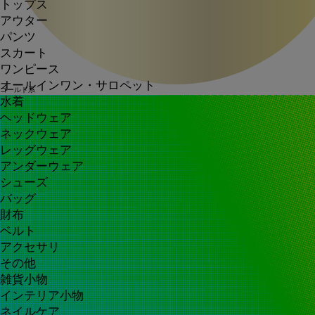
トップス
アウター
パンツ
スカート
ワンピース
オールインワン・サロペット
ゴールド系
水着
ヘッドウェア
ネックウェア
レッグウェア
アンダーウェア
シューズ
バッグ
財布
ベルト
アクセサリ
その他
雑貨小物
インテリア小物
ネイルケア