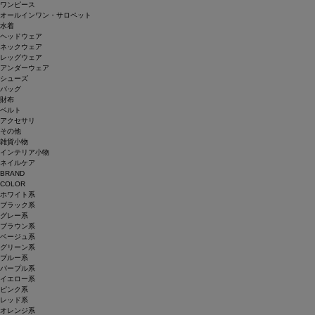
ワンピース
オールインワン・サロペット
水着
ヘッドウェア
ネックウェア
レッグウェア
アンダーウェア
シューズ
バッグ
財布
ベルト
アクセサリ
その他
雑貨小物
インテリア小物
ネイルケア
BRAND
COLOR
ホワイト系
ブラック系
グレー系
ブラウン系
ベージュ系
グリーン系
ブルー系
パープル系
イエロー系
ピンク系
レッド系
オレンジ系