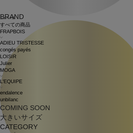
BRAND
シルバー系
すべての商品
FRAPBOIS
ADIEU TRISTESSE
congés payés
LOISIR
Julier
MOGA
L'EQUIPE
endalence
unbilanc
COMING SOON
大きいサイズ
CATEGORY