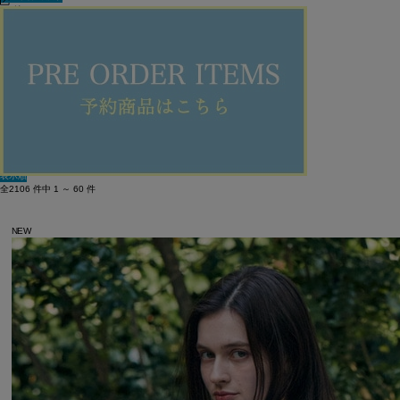
60件
新着順
単色表示
絞り込む
表示順
全2106 件中 1 ～ 60 件
NEW