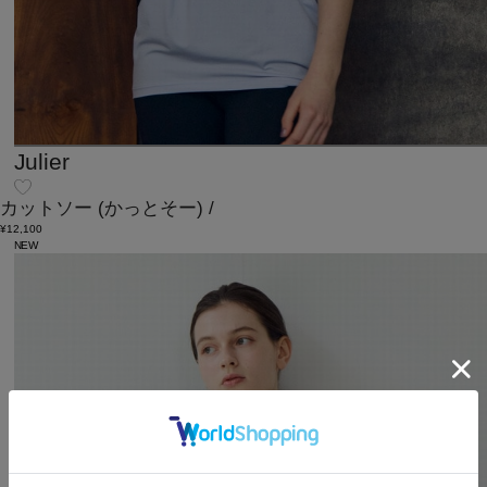
Julier
カットソー
(かっとそー)
/
¥12,100
NEW