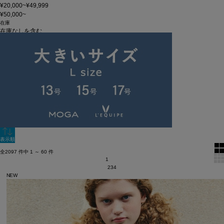
¥20,000~¥49,999
¥50,000~
在庫
在庫なしを含む
この条件で検索
60件
新着順
単色表示
絞り込む
表示順
全2097 件中 1 ～ 60 件
1
2
3
4
NEW