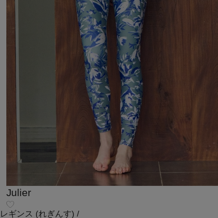
Julier
レギンス
(れぎんす)
/