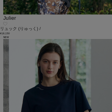
Julier
リュック
(りゅっく)
/
¥18,150
NEW