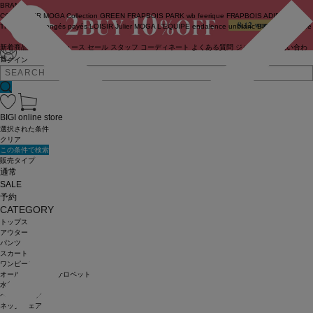
BRAND
COUTURIER
MOGA Collection
GREEN
FRAPBOIS PARK
wb
feerique
FRAPBOIS
ADIEU
TRISTESSE
congés payés
LOISIR
Julier
MOGA
L'EQUIPE
endalence
unbilanc
BIGI online store
新着商品
(ライブ)
ニュース
セール
スタッフ
コーディネート
よくある質問
ジャーナル
お問い合わ
せ
ログイン
BIGI online store
選択された条件
クリア
この条件で検索
販売タイプ
通常
SALE
予約
CATEGORY
トップス
アウター
パンツ
スカート
ワンピース
オールインワン・サロペット
水着
ヘッドウェア
ネックウェア