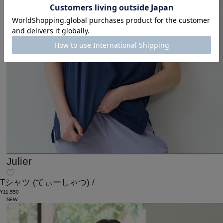
Julier
Tシャツ
(てぃーしゃつ)
/
¥11,550
NEW