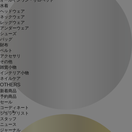
オールインワン・サロペット
水着
ヘッドウェア
ネックウェア
レッグウェア
アンダーウェア
シューズ
バッグ
財布
ベルト
アクセサリ
その他
雑貨小物
インテリア小物
ネイルケア
OTHERS
新着商品
予約商品
セール
コーディネート
シルバー系
ショップリスト
スタッフ
ニュース
ジャーナル