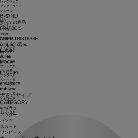
レッグウェア
アンダーウェア
シューズ
BRAND
バッグ
財布
すべての商品
ベルト
FRAPBOIS
アクセサリ
その他
ADIEU TRISTESSE
雑貨小物
インテリア小物
congés payés
ネイルケア
LOISIR
BRAND
Julier
COLOR
ホワイト系
MOGA
ブラック系
グレー系
L'EQUIPE
ブラウン系
ベージュ系
endalence
グリーン系
unbilanc
ブルー系
パープル系
大きいサイズ
イエロー系
CATEGORY
ピンク系
レッド系
トップス
オレンジ系
アウター
パンツ
スカート
ワンピース