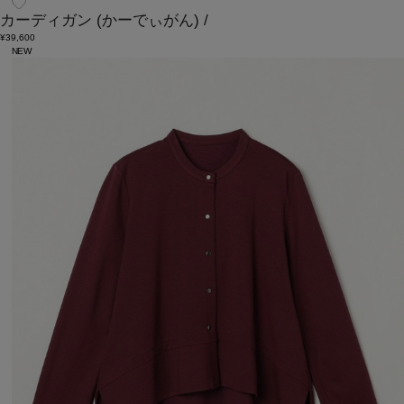
カーディガン
(かーでぃがん)
/
¥39,600
NEW