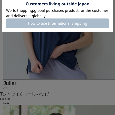
Julier
Tシャツ
(てぃーしゃつ)
/
¥11,550
NEW