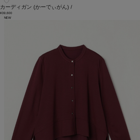
カーディガン
(かーでぃがん)
/
¥39,600
NEW