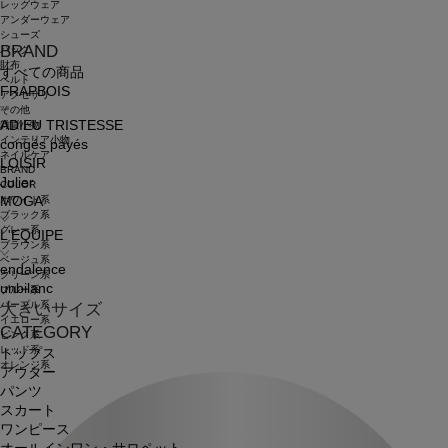
レッグウェア
アンダーウェア
シューズ
BRAND
バッグ
財布
すべての商品
ベルト
FRAPBOIS
アクセサリ
その他
ADIEU TRISTESSE
雑貨小物
インテリア小物
congés payés
ネイルケア
LOISIR
BRAND
Julier
COLOR
ホワイト系
MOGA
ブラック系
グレー系
L'EQUIPE
ブラウン系
ベージュ系
endalence
グリーン系
unbilanc
ブルー系
パープル系
大きいサイズ
イエロー系
CATEGORY
ピンク系
レッド系
トップス
オレンジ系
アウター
パンツ
スカート
ワンピース