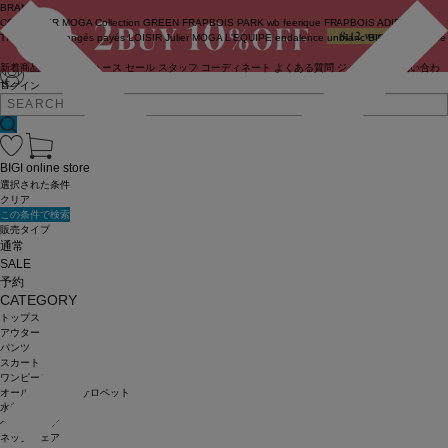
BRAND
COUTURIER
MOGA Collection
GREEN
FRAPBOIS PARK
wb
feerique
FRAPBOIS
ADIEU
TRISTESSE
congés payés
LOISIR
Julier
MOGA
L'EQUIPE
endalence
unbilanc
BIGI online store
新着商品
(ライブ)
ニュース
セール
スタッフ
コーディネート
よくある質問
ジャーナル
お問い合わ
せ
ログイン
BIGI online store
選択された条件
クリア
この条件で検索
販売タイプ
通常
SALE
予約
CATEGORY
トップス
アウター
パンツ
スカート
ワンピース
オールインワン・サロペット
水着
ヘッドウェア
ネックウェア