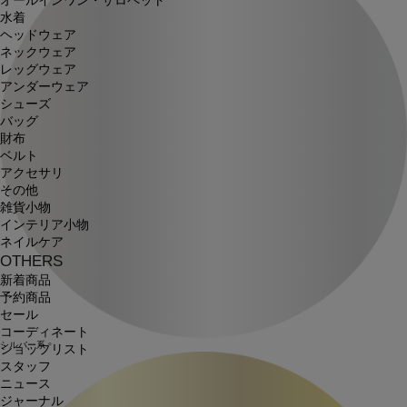
オールインワン・サロペット
水着
ヘッドウェア
ネックウェア
レッグウェア
アンダーウェア
シューズ
バッグ
財布
ベルト
アクセサリ
その他
雑貨小物
インテリア小物
ネイルケア
OTHERS
新着商品
予約商品
セール
コーディネート
シルバー系
ショップリスト
スタッフ
ニュース
ジャーナル