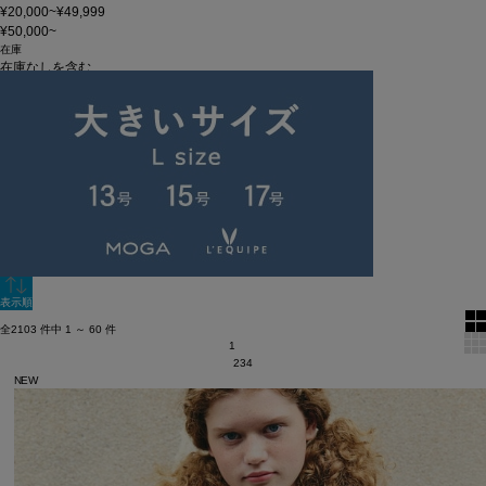
¥20,000~¥49,999
¥50,000~
在庫
在庫なしを含む
この条件で検索
60件
新着順
単色表示
絞り込む
表示順
全2103 件中 1 ～ 60 件
1
2
3
4
NEW