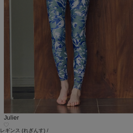
Julier
レギンス
(れぎんす)
/