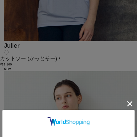
Julier
カットソー
(かっとそー)
/
¥12,100
NEW