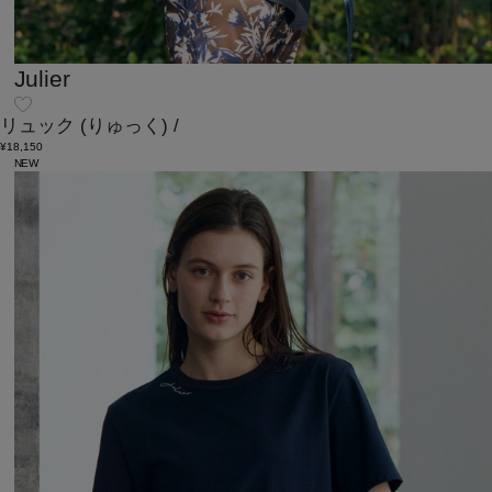
Julier
リュック
(りゅっく)
/
¥18,150
NEW