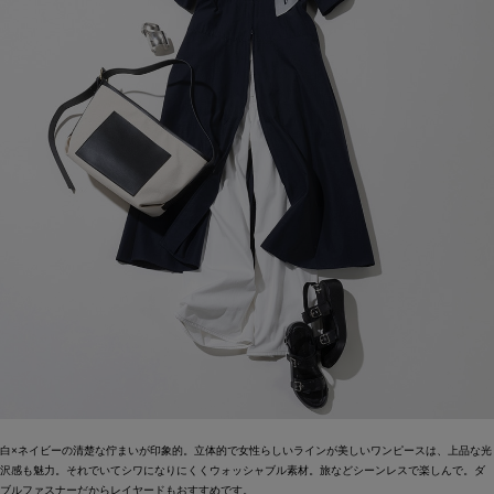
白×ネイビーの清楚な佇まいが印象的。立体的で女性らしいラインが美しいワンピースは、上品な光
沢感も魅力。それでいてシワになりにくくウォッシャブル素材。旅などシーンレスで楽しんで。ダ
ブルファスナーだからレイヤードもおすすめです。