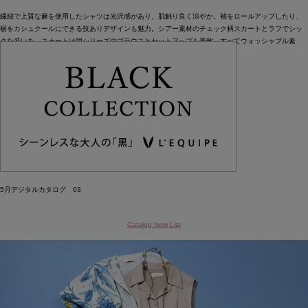
繊細で上質な麻を使用したシャツは光沢感があり、肌触り良く涼やか。袖をロールアップしたり、
裾をカシュクールにできる技ありデザインも魅力。シアー素材のチェック柄スカートとラフでシッ
クな装いを。スカートは同シリーズのブラウスとセットアップも素敵。すべてウォッシャブル素
材。
Blouse ¥35,200
T-shirt ¥20,900
Skirt ¥49,500
Stole (manipuri×L’EQUIPE)¥15,400
Bag ¥31,900
Bangle ¥8,800 5月入荷予定
Socks ¥3,080
Sandals (CORSO ROMA,9×L’EQUIPE) ¥35,200
5月デジタルカタログ 03
Catalog Item List