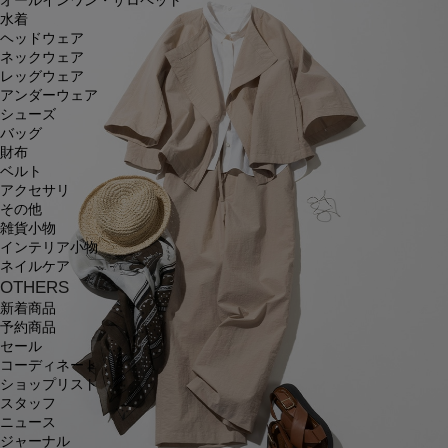
オールインワン・サロペット
水着
ヘッドウェア
ネックウェア
レッグウェア
アンダーウェア
シューズ
バッグ
財布
ベルト
アクセサリ
その他
雑貨小物
インテリア小物
ネイルケア
OTHERS
新着商品
予約商品
セール
コーディネート
ショップリスト
スタッフ
ニュース
ジャーナル