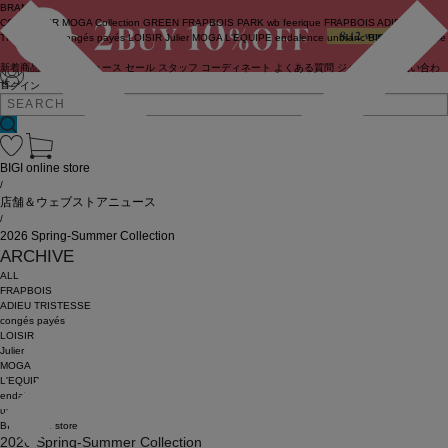
BRAND
COUTURIER
MOGA Collection
GREEN
FRAPBOIS PARK
wb
feerique
FRAPBOIS
ADIEU
TRISTESSE
congés payés
LOISIR
Julier
MOGA
L'EQUIPE
endalence
unbilanc
BIGI online store
新着商品
(ライブ)
ニュース
セール
スタッフ
コーディネート
よくある質問
ジャーナル
お問い合わ
せ
ログイン
BIGI online store
/
店舗＆ウェブストアニュース
/
2026 Spring-Summer Collection
ARCHIVE
ALL
FRAPBOIS
ADIEU TRISTESSE
congés payés
LOISIR
Julier
MOGA
L'EQUIPE
endalence
unbilanc
BIGI online store
2026 Spring-Summer Collection