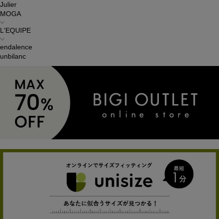
Julier
MOGA
L'EQUIPE
endalence
unbilanc