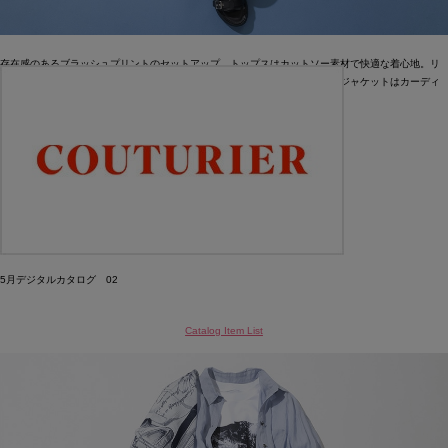
存在感のあるブラッシュプリントのセットアップ。トップスはカットソー素材で快適な着心地。リ
ラックスしつつ華やかなスタイリングに仕上がります。シアー素材の襟付きジャケットはカーディ
ガン感覚で羽織って。すべてウォッシャブル素材です。
Jacket ¥33,000
Cut&sewn ¥24,200
Skirt ¥39,600
Necklace ¥17,600 5月入荷予定
Bangle ¥8,800 5月入荷予定
Hat ¥19,800
Sandals (CORSO ROMA,9×L’EQUIPE) ¥35,200
5月デジタルカタログ 02
Catalog Item List