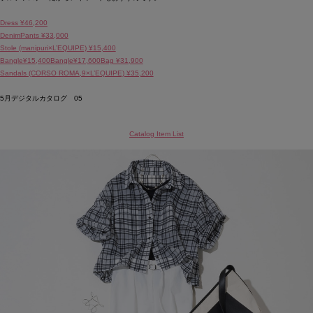
Dress ¥46,200
DenimPants ¥33,000
Stole (manipuri×L’EQUIPE) ¥15,400
Bangle¥15,400
Bangle¥17,600
Bag ¥31,900
Sandals (CORSO ROMA,9×L’EQUIPE) ¥35,200
5月デジタルカタログ 05
Catalog Item List