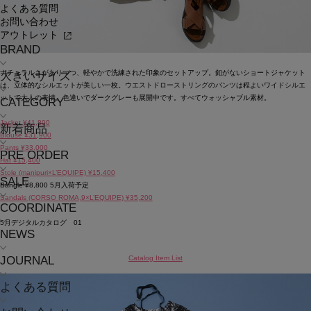
よくある質問
お問い合わせ
アウトレット
BRAND
ナチュラルさがありつつ、軽やかで洗練された印象のセットアップ。釦がないショートジャケット
大きいサイズ
は、立体的なシルエットが美しい一枚。ウエストドローストリングのパンツは程よいワイドシルエ
ットで大人の表情。色違いでダークグレーも展開中です。すべてウォッシャブル素材。
CATEGORY
Jacket ¥41,800
新着商品
Blouse ¥31,900
Pants ¥33,000
PRE ORDER
Hat ¥15,400
Stole (manipuri×L’EQUIPE) ¥15,400
SALE
Bangle ¥8,800 5月入荷予定
Sandals (CORSO ROMA,9×L’EQUIPE) ¥35,200
COORDINATE
5月デジタルカタログ 01
NEWS
Catalog Item List
JOURNAL
よくある質問