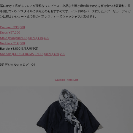
裾にかけて広がるフレアが優雅なワンピース。上品な光沢と麻の涼やかさを併せ持つ上質素材。前
を開けてパンツスタイルに羽織るのもおすすめです。インド綿をベースにしたシアーなカーディガ
ンは程よいショート丈で旬のバランス。すべてウォッシャブル素材です。
Cardigan ¥33,000
Dress ¥57,200
Stole (manipuri×L’EQUIPE) ¥15,400
Necklace ¥19,800
Bangle ¥8,800 5月入荷予定
Sandals (CORSO ROMA,9×L’EQUIPE) ¥35,200
5月デジタルカタログ 04
Catalog Item List