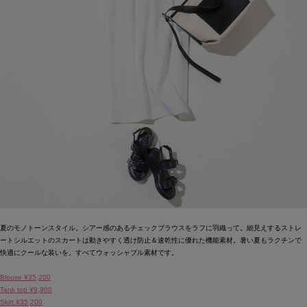
夏のモノトーンスタイル。シアー感のあるチェックブラウスをラフに羽織って。細見えするストレ
ートシルエットのスカートは動きやすく透け防止＆速乾性に優れた機能素材。暑い夏もラクチンで
快適にクールな装いを。すべてウォッシャブル素材です。
Blouse ¥35,200
Tank top ¥9,900
Skirt ¥35,200