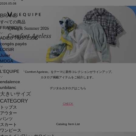
2026.05.08
BRAND
すべての商品
FRAPBOIS
ADIEU TRISTESSE
congés payés
LOISIR
Julier
MOGA
L'EQUIPE
「Comfort Ageless」をテーマに新作コレクションがラインアップ。
カタログ掲載アイテムをご紹介します。
endalence
unbilanc
デジタルカタログはこちら
大きいサイズ
CATEGORY
CHECK
トップス
アウター
パンツ
Catalog Item List
スカート
ワンピース