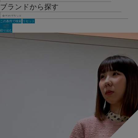
ブランドから探す
この条件で検索
リセット
絞り込む