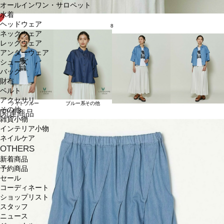
オールインワン・サロペット
水着
ヘッドウェア
8
ネックウェア
レッグウェア
アンダーウェア
シューズ
バッグ
財布
ベルト
アクセサリ
ライトブルー
ブルー系その他
その他
関連商品
雑貨小物
インテリア小物
ネイルケア
OTHERS
新着商品
予約商品
セール
コーディネート
ショップリスト
スタッフ
ニュース