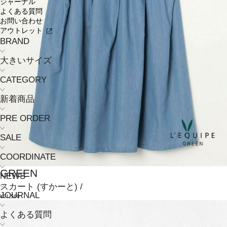
ジャーナル
よくある質問
お問い合わせ
アウトレット
BRAND
大きいサイズ
CATEGORY
新着商品
PRE ORDER
SALE
COORDINATE
GREEN
NEWS
スカート
(すかーと)
/
JOURNAL
¥21,560
よくある質問