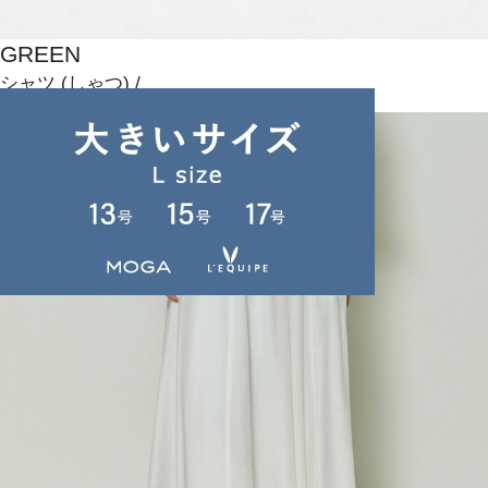
GREEN
シャツ
(しゃつ)
/
¥20,020