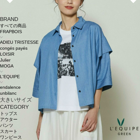
BRAND
すべての商品
FRAPBOIS
ADIEU TRISTESSE
congés payés
LOISIR
Julier
MOGA
L'EQUIPE
endalence
unbilanc
大きいサイズ
CATEGORY
トップス
アウター
パンツ
スカート
ワンピース