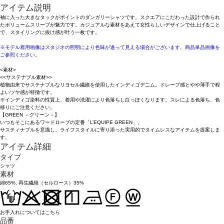
アイテム説明
袖に入った大きなタックがポイントのダンガリーシャツです。スクエアにこだわった設計で作られ
たボリュームスリーブが魅力です。カジュアルな素材をあえて女性らしいデザインで仕上げること
で、スタイリングに抜け感が叶う一枚です。
※モデル着用画像はスタジオの照明により色味が違って見える場合がございます。商品単品画像を
ご参照ください。
<素材>
<<サステナブル素材>>
植物由来でサステナブルなリヨセル繊維を使用したインディゴデニム。ドレープ感とやや薄手で程
よいツヤ感が特徴です。
※インディゴ染料の性質上、着用や洗濯により色落ちし白っぽくなります。スレによる色落ち、色
移りにご注意ください。
【GREEN －グリーン－】
いつもそこにあるワードローブの定番「L’EQUIPE GREEN」。
サスティナブルを意識し、ライフスタイルに寄り添った実用的でタイムレスなアイテムを提案しま
す。
アイテム詳細
タイプ
シャツ
素材
綿65%, 再生繊維（セルロース）35%
お手入れについてはこちら
品番