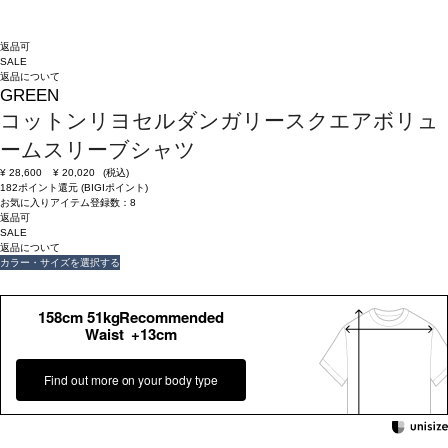
返品可
SALE
返品について
GREEN
コットンリヨセルダンガリースクエアボリュ
ームスリーブシャツ
¥
28,600
¥
20,020
(税込)
182ポイント還元 (BIGIポイント)
お気に入りアイテム登録数：
8
返品可
SALE
返品について
カラー・サイズを選択する
158cm 51kgRecommended
Waist +13cm
Find out more on your body type