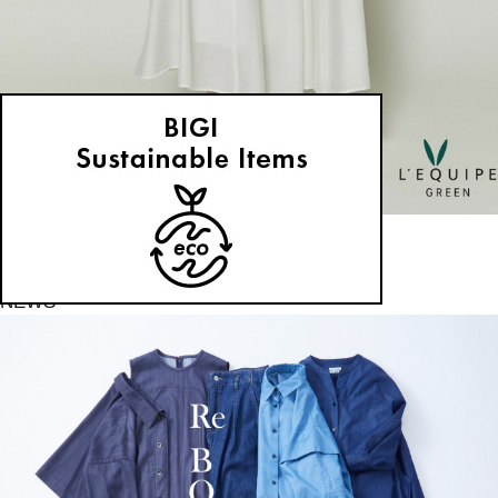
GREEN
スカート
(すかーと)
/
¥29,260
NEWS