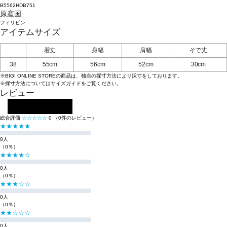
B5562HDB751
原産国
フィリピン
アイテムサイズ
着丈
身幅
肩幅
そで丈
38
55cm
56cm
52cm
30cm
※BIGI ONLINE STOREの商品は、独自の採寸方法により採寸をしております。
※採寸方法については
サイズガイド
をご覧ください。
レビュー
レビューを投稿する
総合評価
☆☆☆☆☆
0
（0件のレビュー）
★★★★★
0人
（0％）
★★★★☆
0人
（0％）
★★★☆☆
0人
（0％）
★★☆☆☆
0人