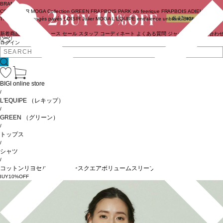
BRAND
COUTURIER
MOGA Collection
GREEN
FRAPBOIS PARK
wb
feerique
FRAPBOIS
ADIEU
TRISTESSE
congés payés
LOISIR
Julier
MOGA
L'EQUIPE
endalence
unbilanc
BIGI online store
新着商品
(ライブ)
ニュース
セール
スタッフ
コーディネート
よくある質問
ジャーナル
お問い合わ
ログイン
BIGI online store
/
L'EQUIPE
（レキップ）
/
GREEN
（グリーン）
/
トップス
/
シャツ
/
コットンリヨセルダンガリースクエアボリュームスリーブシャツ
BUY10%OFF