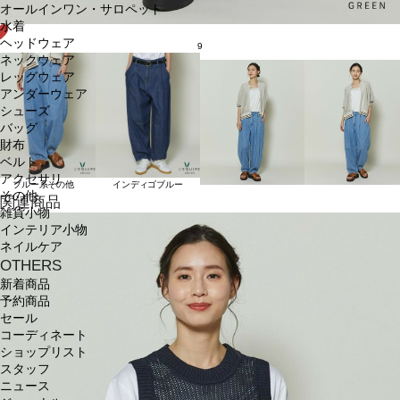
オールインワン・サロペット
水着
ヘッドウェア
9
ネックウェア
レッグウェア
アンダーウェア
シューズ
バッグ
財布
ベルト
アクセサリ
ブルー系その他
インディゴブルー
その他
関連商品
雑貨小物
インテリア小物
ネイルケア
OTHERS
新着商品
予約商品
セール
コーディネート
ショップリスト
スタッフ
ニュース