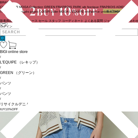
BRAND
COUTURIER
MOGA Collection
GREEN
FRAPBOIS PARK
wb
feerique
FRAPBOIS
ADIEU
TRISTESSE
congés payés
LOISIR
Julier
MOGA
L'EQUIPE
endalence
unbilanc
BIGI online store
新着商品
(ライブ)
ニュース
セール
スタッフ
コーディネート
よくある質問
ジャーナル
お問い合わ
ログイン
BIGI online store
/
L'EQUIPE
（レキップ）
/
GREEN
（グリーン）
/
パンツ
/
パンツ
/
リサイクルデニムパンツ
BUY10%OFF