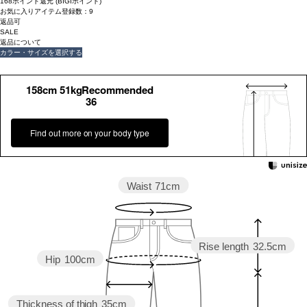
168ポイント還元 (BIGIポイント)
お気に入りアイテム登録数：
9
返品可
SALE
返品について
カラー・サイズを選択する
158cm 51kgRecommended
36
Find out more on your body type
Waist
71cm
Rise length
32.5cm
Hip
100cm
Thickness of thigh
35cm