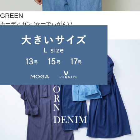
GREEN
カーディガン
(かーでぃがん)
/
¥25,410
NEWS