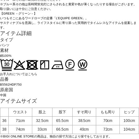
※ブルー系その他は長時間蛍光灯にさらされると黄変や色が薄くなったりする場合がございます。
取り扱いには十分にご注意ください。
【GREEN －グリーン－】
いつもそこにあるワードローブの定番「L’EQUIPE GREEN」。
サスティナブルを意識し、ライフスタイルに寄り添った実用的でタイムレスなアイテムを提案しま
す。
アイテム詳細
タイプ
パンツ
素材
綿100%
お手入れについてはこちら
品番
B5562HDP750
原産国
中国
アイテムサイズ
ウエスト
股上
股下
すそ周り
もも周り
ヒップ
36
71cm
32.5cm
65.5cm
38.5cm
70cm
100cm
38
74cm
33cm
66.5cm
40cm
72cm
104cm
※BIGI ONLINE STOREの商品は、独自の採寸方法により採寸をしております。