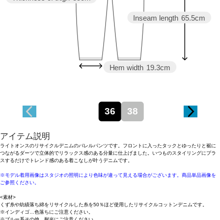
Inseam length
65.5cm
Hem width
19.3cm
36
38
アイテム説明
ライトオンスのリサイクルデニムのバレルパンツです。フロントに入ったタックとゆったりと裾に
つながるダーツで立体的でリラックス感のある分量に仕上げました。いつものスタイリングにプラ
スするだけでトレンド感のある着こなしが叶うデニムです。
※モデル着用画像はスタジオの照明により色味が違って見える場合がございます。商品単品画像を
ご参照ください。
<素材>
くず糸や紡績落ち綿をリサイクルした糸を50％ほど使用したリサイクルコットンデニムです。
※インディゴ…色落ちにご注意ください。
※ブルー系その他…耐光にご注意ください。