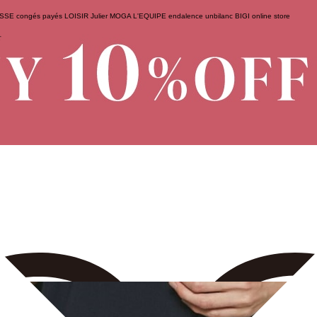
ESSE
congés payés
LOISIR
Julier
MOGA
L'EQUIPE
endalence
unbilanc
BIGI online store
せ