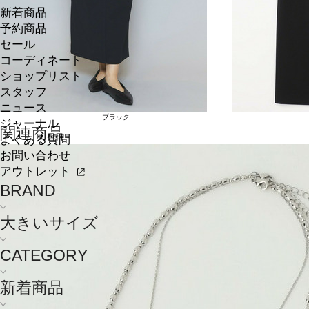
新着商品
予約商品
セール
コーディネート
ショップリスト
スタッフ
ニュース
ブラック
ジャーナル
関連商品
よくある質問
お問い合わせ
アウトレット
BRAND
大きいサイズ
CATEGORY
新着商品