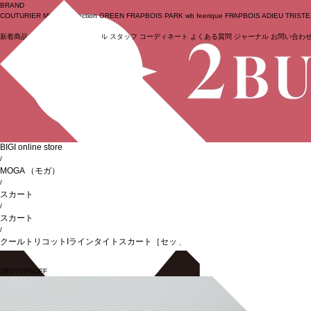
BRAND
COUTURIER
MOGA Collection
GREEN
FRAPBOIS PARK
wb
feerique
FRAPBOIS
ADIEU TRIST
新着商品
(ライブ)
ニュース
セール
スタッフ
コーディネート
よくある質問
ジャーナル
お問い合わ
ログイン
BIGI online store
/
MOGA
（モガ）
/
スカート
/
スカート
/
クールトリコットIラインタイトスカート［セットアップ可能］
2BUY10%OFF