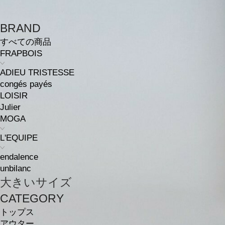
BRAND
すべての商品
FRAPBOIS
ADIEU TRISTESSE
congés payés
LOISIR
Julier
MOGA
L'EQUIPE
endalence
unbilanc
大きいサイズ
CATEGORY
トップス
アウター