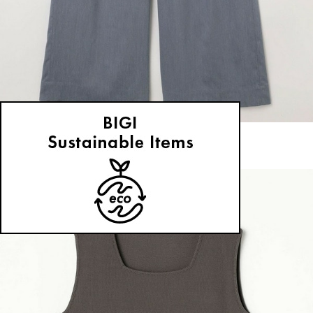
MOGA
パンツ
(ぱんつ)
/
¥14,850