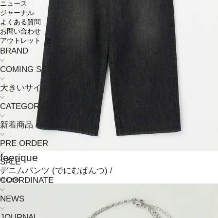
ニュース
ジャーナル
よくある質問
お問い合わせ
アウトレット
BRAND
COMING SOON
大きいサイズ
CATEGORY
新着商品
PRE ORDER
feerique
SALE
デニムパンツ
(でにむぱんつ)
/
COORDINATE
¥24,200
NEWS
JOURNAL