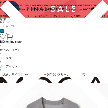
BRAND
COUTURIER
MOGA Collection
GREEN
FRAPBOIS PARK
wb
feerique
FRAPBOIS
ADIEU
TRISTESSE
congés payés
LOISIR
Julier
MOGA
L'EQUIPE
endalence
unbilanc
BIGI online store
新着商品
(ライブ)
ニュース
セール
スタッフ
コーディネート
よくある質問
ジャーナル
お問い合わ
ログイン
BIGI online store
/
MOGA
（モガ）
/
トップス
/
カーディガン
/
【大きいサイズ】ハイゲージシアーラグランスリーブカーディガン