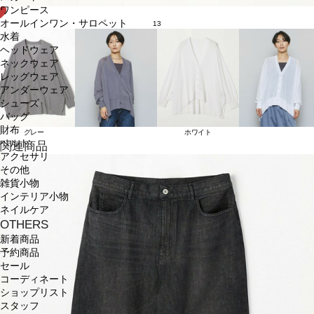
ワンピース
オールインワン・サロペット
13
水着
ヘッドウェア
ネックウェア
レッグウェア
アンダーウェア
シューズ
バッグ
財布
グレー
ホワイト
ベルト
関連商品
アクセサリ
その他
雑貨小物
インテリア小物
ネイルケア
OTHERS
新着商品
予約商品
セール
コーディネート
ショップリスト
スタッフ