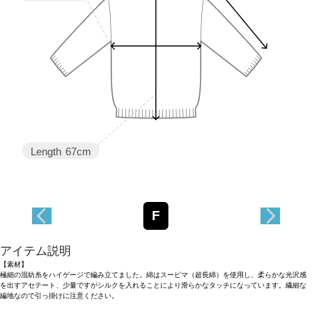
Length
67cm
F
アイテム説明
【素材】
極細の混紡糸をハイゲージで編み立てました。綿はスーピマ（超長綿）を使用し、柔らかな光沢感
を出すアセテート、少量ですがシルクを入れることにより滑らかなタッチになっています。繊細な
編地なので引っ掛けに注意ください。