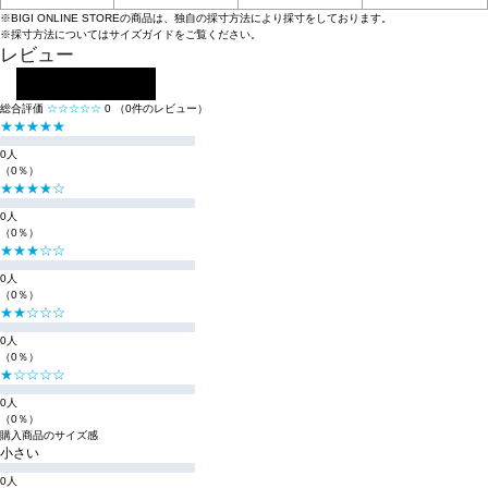
※BIGI ONLINE STOREの商品は、独自の採寸方法により採寸をしております。
※採寸方法については
サイズガイド
をご覧ください。
レビュー
レビューを投稿する
総合評価
☆☆☆☆☆
0
（0件のレビュー）
★★★★★
0人
（0％）
★★★★☆
0人
（0％）
★★★☆☆
0人
（0％）
★★☆☆☆
0人
（0％）
★☆☆☆☆
0人
（0％）
購入商品のサイズ感
小さい
0人