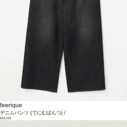
feerique
デニムパンツ
(でにむぱんつ)
/
¥24,200