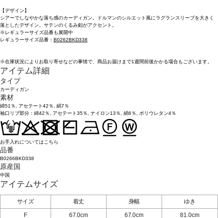
【デザイン】
シアーでしなやかな落ち感のカーディガン。ドルマンのシルエット風にラグランスリーブを大きく
落としたデザイン。サテンのくるみ釦がアクセント。
※レギュラーサイズ品番も展開中
レギュラーサイズ品番：
B0262BKD338
※在庫状況によりお取り寄せなどの事情で、商品お届けまで1週間前後かかる場合もございます。
アイテム詳細
タイプ
カーディガン
素材
綿51％, アセテート42％, 絹7％
袖口リブ部分：綿42％, アセテート35％, ナイロン13％, 絹6％, ポリウレタン4％
お手入れについてはこちら
品番
B0266BKD338
原産国
中国
アイテムサイズ
サイズ
着丈
身幅
ゆき
F
67.0cm
67.0cm
81.0cm