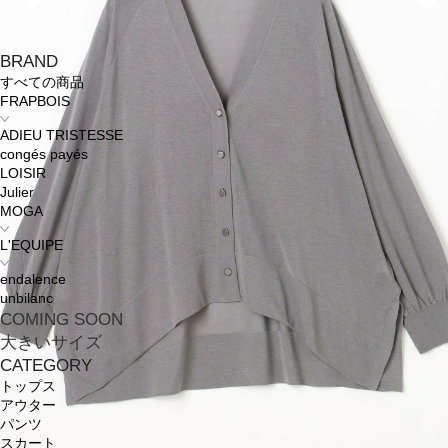
BRAND
すべての商品
FRAPBOIS
ADIEU TRISTESSE
congés payés
LOISIR
Julier
MOGA
L'EQUIPE
endalence
unbilanc
COMING SOON
大きいサイズ
CATEGORY
トップス
アウター
パンツ
スカート