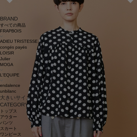
BRAND
すべての商品
FRAPBOIS
ADIEU TRISTESSE
congés payés
LOISIR
Julier
MOGA
L'EQUIPE
endalence
unbilanc
大きいサイズ
CATEGORY
トップス
アウター
パンツ
スカート
ワンピース