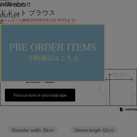
お問い合わせ
FRAPBOIS
ドドット ブラウス
OUTLET
タイムセール価格(2026年8月12日 09:59まで)
¥
22,000
¥
9,900
(税込)
90ポイント還元 (BIGIポイント)
お気に入りアイテム登録数：
31
SOLDOUT
返品可
SALE
返品について
カラー・サイズを選択する
158cm 51kgRecommended
Crotch +5cm
Find out more on your body type
Sleeve length
62cm
Shoulder width
39cm