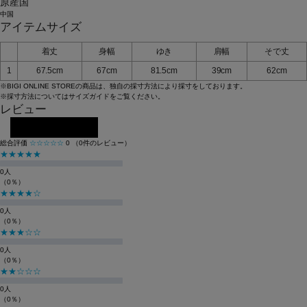
原産国
中国
アイテムサイズ
着丈
身幅
ゆき
肩幅
そで丈
1
67.5cm
67cm
81.5cm
39cm
62cm
※BIGI ONLINE STOREの商品は、独自の採寸方法により採寸をしております。
※採寸方法については
サイズガイド
をご覧ください。
レビュー
レビューを投稿する
総合評価
☆☆☆☆☆
0
（0件のレビュー）
★★★★★
0人
（0％）
★★★★☆
0人
（0％）
★★★☆☆
0人
（0％）
★★☆☆☆
0人
（0％）