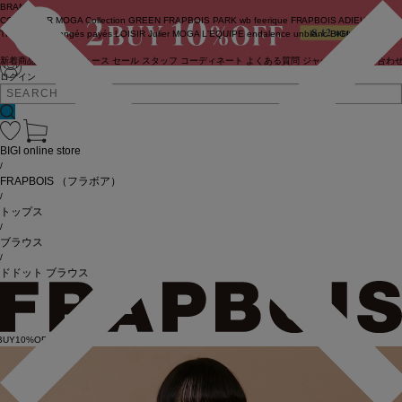
BRAND
COUTURIER
MOGA Collection
GREEN
FRAPBOIS PARK
wb
feerique
FRAPBOIS
ADIEU
TRISTESSE
congés payés
LOISIR
Julier
MOGA
L'EQUIPE
endalence
unbilanc
BIGI online store
新着商品
(ライブ)
ニュース
セール
スタッフ
コーディネート
よくある質問
ジャーナル
お問い合わ
ログイン
BIGI online store
/
FRAPBOIS
（フラボア）
/
トップス
/
ブラウス
/
ドドット ブラウス
BUY10%OFF