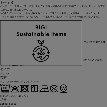
【デザイン】
バンドカラーで衿元はスッキリとしながらも胸元や袖の切り替え部分でたっぷりとギャザーを寄せ
て膨らみ感を出したブラウス。
ややAラインのシルエットながら生地のドレープ感でスッキリとした印象に仕上がっています。
ドット柄の大きさで甘くなりがちなアイテムも大人っぽいモードな仕上がりになっています。
【ブランド情報】
FRAPBOIS/フラボア
2001年にブランドスタート。
「大人げない大人の服」をコンセプトに、大人が着るリラックスしたデイリーウェアを提案するコ
レクションブランド。
レディースとメンズのアイテムをご用意しています。
FRAPBOIS official website
※在庫状況によりお取り寄せなどの事情で、商品お届けまで1週間前後かかる場合もございます。
アイテム詳細
タイプ
ブラウス
素材
ポリエステル97%, ポリウレタン3%
お手入れについてはこちら
品番
B1561RFB031