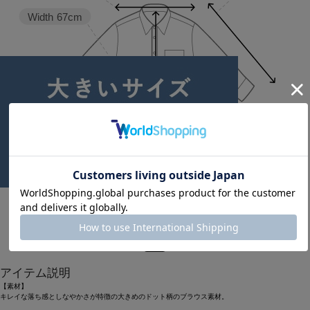
Width
67cm
Length
67.5cm
1
アイテム説明
【素材】
キレイな落ち感としなやかさが特徴の大きめのドット柄のブラウス素材。