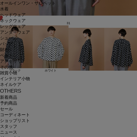
オールインワン・サロペット
水着
ヘッドウェア
ネックウェア
31
レッグウェア
アンダーウェア
シューズ
バッグ
財布
ベルト
アクセサリ
その他
ブラック
ホワイト
雑貨小物
インテリア小物
ネイルケア
OTHERS
新着商品
予約商品
セール
コーディネート
ショップリスト
スタッフ
ニュース