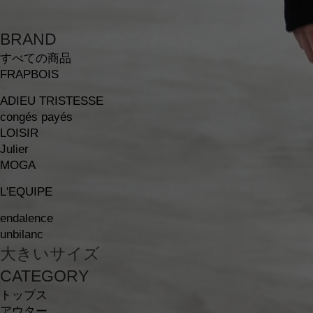
BRAND
すべての商品
FRAPBOIS
ADIEU TRISTESSE
congés payés
LOISIR
Julier
MOGA
L'EQUIPE
endalence
unbilanc
大きいサイズ
CATEGORY
トップス
アウター