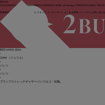
BRAND
COUTURIER
MOGA Collection
GREEN
FRAPBOIS PARK
wb
feerique
FRAPBOIS
ADIEU TRIST
新着商品
(ライブ)
ニュース
セール
スタッフ
コーディネート
よくある質問
ジャーナル
お問い合わ
ログイン
BIGI online store
/
Julier
（ジュリエ）
/
パンツ
/
パンツ
/
プランプストレッチギャザーパンツ/エコ・抗菌防臭・吸水速乾・ハイストレッチ