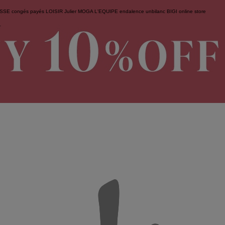
ESSE
congés payés
LOISIR
Julier
MOGA
L'EQUIPE
endalence
unbilanc
BIGI online store
せ