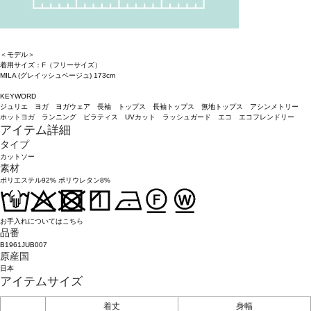
＜モデル＞
着用サイズ：F（フリーサイズ）
MILA (グレイッシュベージュ) 173cm
KEYWORD
ジュリエ ヨガ ヨガウェア 長袖 トップス 長袖トップス 無地トップス アシンメトリー
ホットヨガ ランニング ピラティス UVカット ラッシュガード エコ エコフレンドリー
アイテム詳細
タイプ
カットソー
素材
ポリエステル92% ポリウレタン8%
お手入れについてはこちら
品番
B1961JUB007
原産国
日本
アイテムサイズ
着丈
身幅