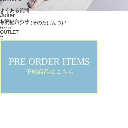
よくある質問
Julier
お問い合わせ
その他パンツ
(そのたぱんつ)
/
¥12,100
OUTLET