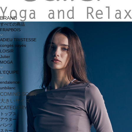
BRAND
すべての商品
FRAPBOIS
ADIEU TRISTESSE
congés payés
LOISIR
Julier
MOGA
L'EQUIPE
endalence
unbilanc
COMING SOON
大きいサイズ
CATEGORY
トップス
アウター
パンツ
スカート