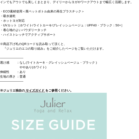
インでもアウトでも美しくまとまり、デイリーからヨガやワークアウトまで幅広く活躍します。
・ECO素材使用＜廃ペットボトル由来の再生プラスチック＞
・吸水速乾
・ホットヨガ対応
・UVカット［ホワイト/ライトカーキ/グレイッシュベージュ：UPF40・ブラック：50+］
・着心地のよいパウダリータッチ
・ハイストレッチでアクティブサポート
※商品下げ札のQRコードを読み取って頂くと、
『ジュリエのエコの取り組み』をご紹介したページをご覧いただけます。
-------------------------
透け感 ：なし(ライトカーキ・グレイッシュベージュ・ブラック )
ややあり(ホワイト)
伸縮性 ：あり
生地の厚さ ：普通
-------------------------
※ジュリエ独自の
サイズガイド
をご参照ください。