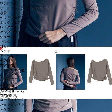
ワンピース
オールインワン・サロペット
水着
ヘッドウェア
ネックウェア
レッグウェア
アンダーウェア
シューズ
バッグ
財布
ベルト
11
アクセサリ
その他
雑貨小物
インテリア小物
ネイルケア
OTHERS
新着商品
予約商品
グレイッシュベージュ
セール
関連商品
コーディネート
ショップリスト
スタッフ