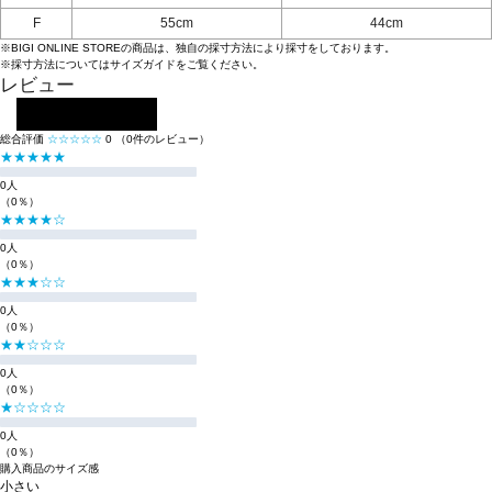
F
55cm
44cm
※BIGI ONLINE STOREの商品は、独自の採寸方法により採寸をしております。
※採寸方法については
サイズガイド
をご覧ください。
レビュー
レビューを投稿する
総合評価
☆☆☆☆☆
0
（0件のレビュー）
★★★★★
0人
（0％）
★★★★☆
0人
（0％）
★★★☆☆
0人
（0％）
★★☆☆☆
0人
（0％）
★☆☆☆☆
0人
（0％）
購入商品のサイズ感
小さい