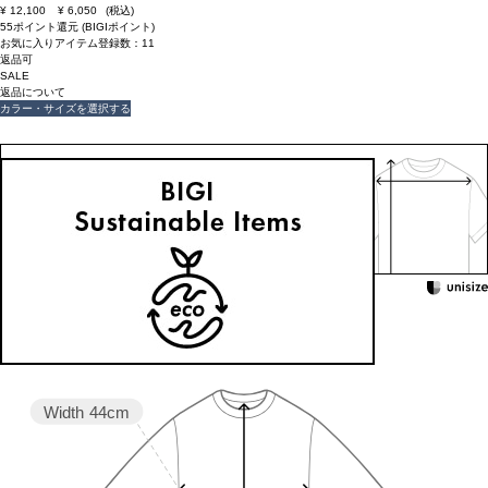
¥
12,100
¥
6,050
(税込)
55ポイント還元 (BIGIポイント)
お気に入りアイテム登録数：
11
返品可
SALE
返品について
カラー・サイズを選択する
158cm 51kgRecommended
Waist +13cm
Find out more on your body type
Width
44cm