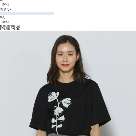
（0％）
大きい
0人
（0％）
関連商品