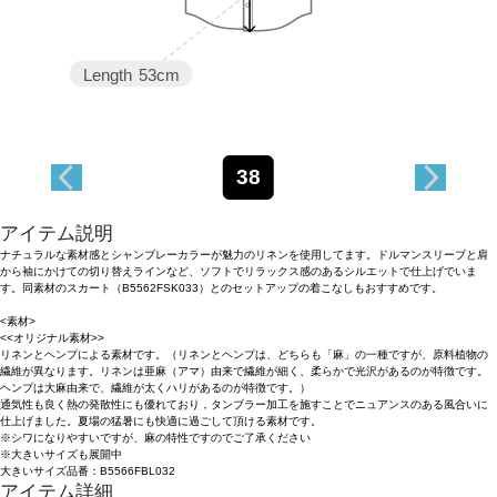
Length
53cm
38
アイテム説明
ナチュラルな素材感とシャンブレーカラーが魅力のリネンを使用してます。ドルマンスリーブと肩
から袖にかけての切り替えラインなど、ソフトでリラックス感のあるシルエットで仕上げでいま
す。同素材のスカート（B5562FSK033）とのセットアップの着こなしもおすすめです。
<素材>
<<オリジナル素材>>
リネンとヘンプによる素材です。（リネンとヘンプは、どちらも「麻」の一種ですが、原料植物の
繊維が異なります。リネンは亜麻（アマ）由来で繊維が細く、柔らかで光沢があるのが特徴です。
ヘンプは大麻由来で、繊維が太くハリがあるのが特徴です。）
通気性も良く熱の発散性にも優れており，タンブラー加工を施すことでニュアンスのある風合いに
仕上げました。夏場の猛暑にも快適に過ごして頂ける素材です。
※シワになりやすいですが、麻の特性ですのでご了承ください
※大きいサイズも展開中
大きいサイズ品番：B5566FBL032
アイテム詳細