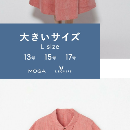
L'EQUIPE
スカート
(すかーと)
/
¥23,760