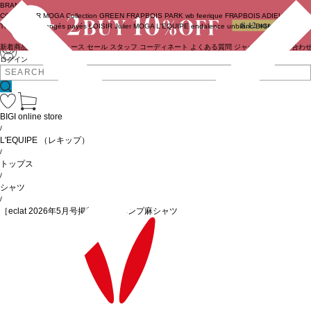
BRAND
COUTURIER
MOGA Collection
GREEN
FRAPBOIS PARK
wb
feerique
FRAPBOIS
ADIEU
TRISTESSE
congés payés
LOISIR
Julier
MOGA
L'EQUIPE
endalence
unbilanc
BIGI online store
新着商品
(ライブ)
ニュース
セール
スタッフ
コーディネート
よくある質問
ジャーナル
お問い合わ
ログイン
BIGI online store
/
L'EQUIPE
（レキップ）
/
トップス
/
シャツ
/
［eclat 2026年5月号掲載商品］ヘンプ麻シャツ