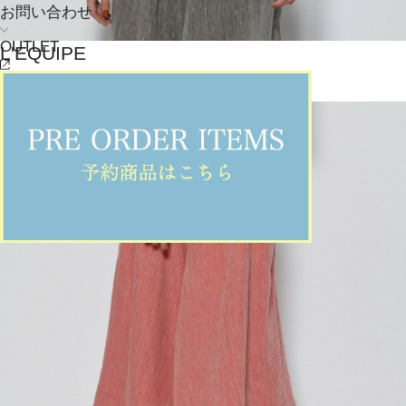
お問い合わせ
OUTLET
L'EQUIPE
Tシャツ
(てぃーしゃつ)
/
¥22,000