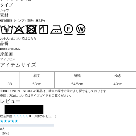
タイプ
シャツ
素材
植物繊維（ヘンプ）58%, 麻42%
お手入れについてはこちら
品番
B5562FBL032
原産国
フィリピン
アイテムサイズ
着丈
身幅
ゆき
38
53cm
54.5cm
49cm
※BIGI ONLINE STOREの商品は、独自の採寸方法により採寸をしております。
※採寸方法については
サイズガイド
をご覧ください。
レビュー
レビューを投稿する
総合評価
☆☆☆☆☆
0
（0件のレビュー）
★★★★★
0人
（0％）