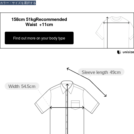
カラー・サイズを選択する
158cm 51kgRecommended
Waist +11cm
Find out more on your body type
Sleeve length
49cm
Width
54.5cm