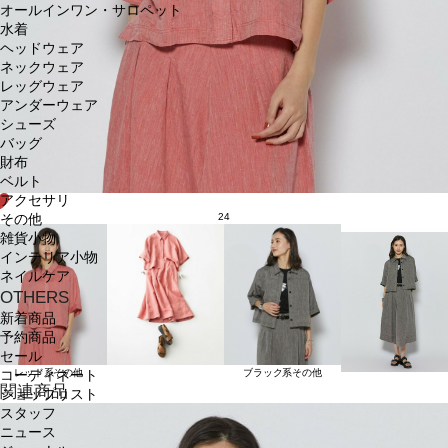
オールインワン・サロペット
水着
ヘッドウェア
ネックウェア
レッグウェア
アンダーウェア
シューズ
バッグ
財布
ベルト
アクセサリ
24
その他
雑貨小物
インテリア小物
ネイルケア
OTHERS
新着商品
予約商品
セール
レッド系その他
ブラック系その他
コーディネート
関連商品
ショップリスト
スタッフ
ニュース