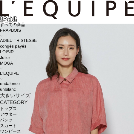
BRAND
BUY10%OFF
すべての商品
FRAPBOIS
ADIEU TRISTESSE
congés payés
LOISIR
Julier
MOGA
L'EQUIPE
endalence
unbilanc
大きいサイズ
CATEGORY
トップス
アウター
パンツ
スカート
ワンピース