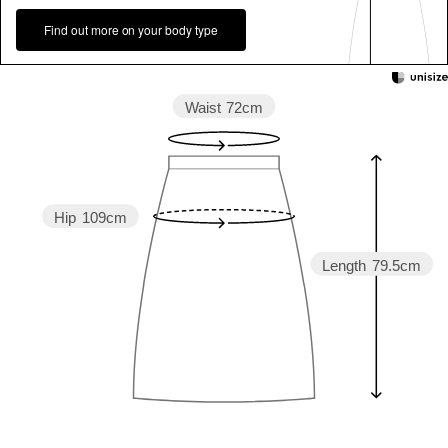
Find out more on your body type
Waist
72cm
Hip
109cm
Length
79.5cm