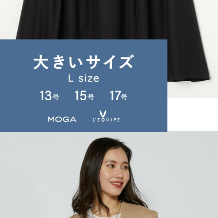
L'EQUIPE
スカート
(すかーと)
/
¥27,060