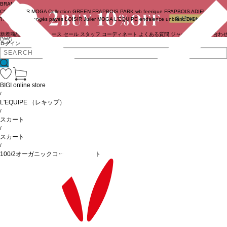
BRAND
COUTURIER
MOGA Collection
GREEN
FRAPBOIS PARK
wb
feerique
FRAPBOIS
ADIEU
TRISTESSE
congés payés
LOISIR
Julier
MOGA
L'EQUIPE
endalence
unbilanc
BIGI online store
新着商品
(ライブ)
ニュース
セール
スタッフ
コーディネート
よくある質問
ジャーナル
お問い合わ
ログイン
BIGI online store
/
L'EQUIPE
（レキップ）
/
スカート
/
スカート
/
100/2オーガニックコットンスカート