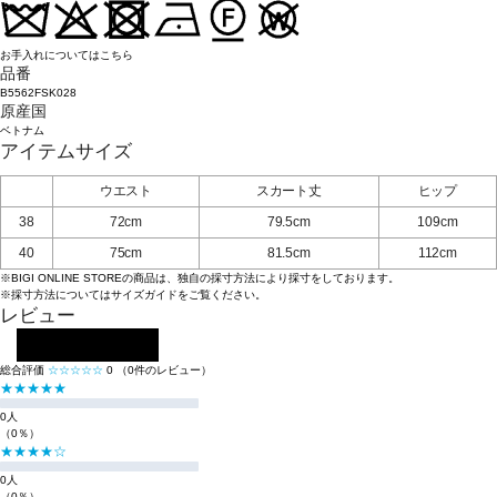
お手入れについてはこちら
品番
B5562FSK028
原産国
ベトナム
アイテムサイズ
ウエスト
スカート丈
ヒップ
38
72cm
79.5cm
109cm
40
75cm
81.5cm
112cm
※BIGI ONLINE STOREの商品は、独自の採寸方法により採寸をしております。
※採寸方法については
サイズガイド
をご覧ください。
レビュー
レビューを投稿する
総合評価
☆☆☆☆☆
0
（0件のレビュー）
★★★★★
0人
（0％）
★★★★☆
0人
（0％）