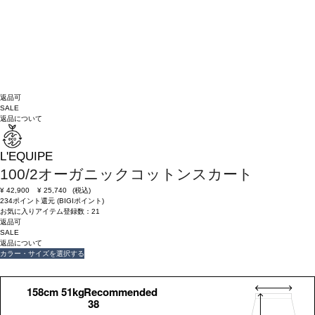
返品可
SALE
返品について
L'EQUIPE
100/2オーガニックコットンスカート
¥
42,900
¥
25,740
(税込)
234ポイント還元 (BIGIポイント)
お気に入りアイテム登録数：
21
返品可
SALE
返品について
カラー・サイズを選択する
158cm 51kgRecommended
38