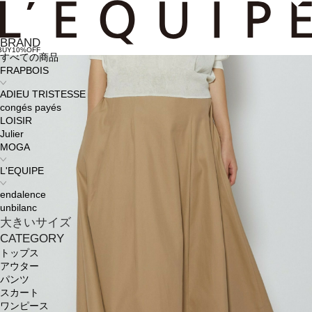
BRAND
BUY10%OFF
すべての商品
FRAPBOIS
ADIEU TRISTESSE
congés payés
LOISIR
Julier
MOGA
L'EQUIPE
endalence
unbilanc
大きいサイズ
CATEGORY
トップス
アウター
パンツ
スカート
ワンピース