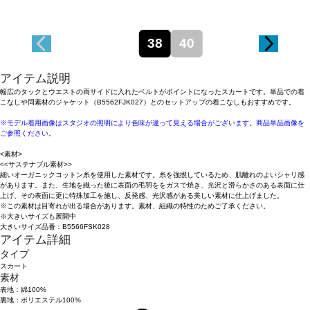
38
40
アイテム説明
幅広のタックとウエストの両サイドに入れたベルトがポイントになったスカートです。単品での着
こなしや同素材のジャケット（B5562FJK027）とのセットアップの着こなしもおすすめです。
※モデル着用画像はスタジオの照明により色味が違って見える場合がございます。商品単品画像を
ご参照ください。
<素材>
<<サステナブル素材>>
細いオーガニックコットン糸を使用した素材です。糸を強撚しているため、肌離れのよいシャリ感
があります。また、生地を織った後に表面の毛羽ををガスで焼き、光沢と滑らかさのある表面に仕
上げ、その表面に更に特殊加工を施し、反発感、光沢感がある美しい素材に仕上げました。
※この素材は目寄れが出る場合があります。素材、組織の特性のためご了承ください。
※大きいサイズも展開中
大きいサイズ品番：B5566FSK028
アイテム詳細
タイプ
スカート
素材
表地：綿100%
裏地：ポリエステル100%