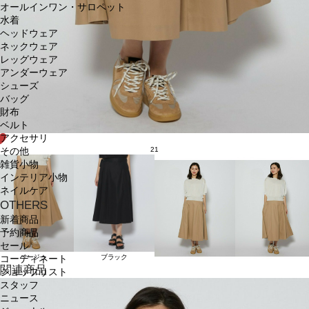
オールインワン・サロペット
水着
ヘッドウェア
ネックウェア
レッグウェア
アンダーウェア
シューズ
バッグ
財布
ベルト
アクセサリ
21
その他
雑貨小物
インテリア小物
ネイルケア
OTHERS
新着商品
予約商品
セール
ベージュ
ブラック
コーディネート
関連商品
ショップリスト
スタッフ
ニュース