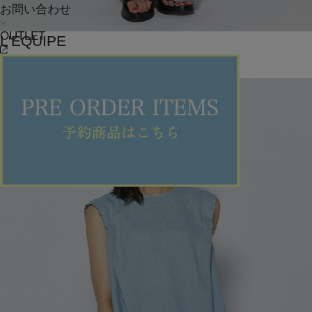
お問い合わせ
OUTLET
L'EQUIPE
パンツ
(ぱんつ)
/
¥27,720