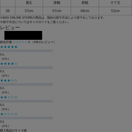
着丈
身幅
肩幅
そで丈
38
57cm
57cm
48cm
51cm
※BIGI ONLINE STOREの商品は、独自の採寸方法により採寸をしております。
※採寸方法については
サイズガイド
をご覧ください。
レビュー
レビューを投稿する
総合評価
☆☆☆☆☆
0
（0件のレビュー）
★★★★★
0人
（0％）
★★★★☆
0人
（0％）
★★★☆☆
0人
（0％）
★★☆☆☆
0人
（0％）
★☆☆☆☆
0人
（0％）
購入商品のサイズ感