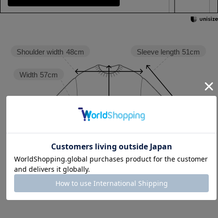
Sleeve length
51cm
Shoulder width
48cm
Width
57cm
Length
57cm