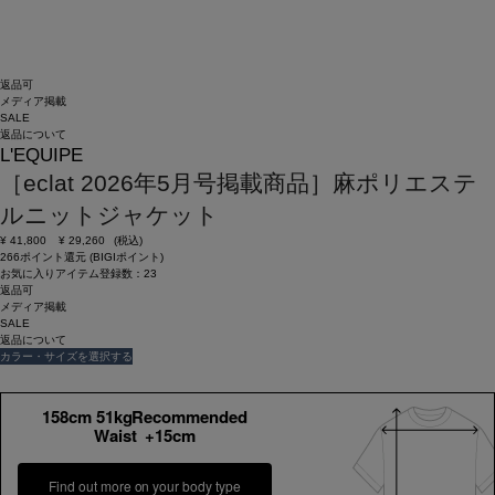
返品可
メディア掲載
SALE
返品について
L'EQUIPE
［eclat 2026年5月号掲載商品］麻ポリエステ
ルニットジャケット
¥
41,800
¥
29,260
(税込)
266ポイント還元 (BIGIポイント)
お気に入りアイテム登録数：
23
返品可
メディア掲載
SALE
返品について
カラー・サイズを選択する
158cm 51kgRecommended
Waist +15cm
Find out more on your body type