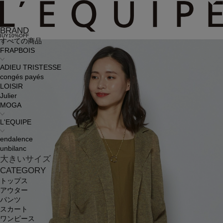
BRAND
BUY10%OFF
すべての商品
FRAPBOIS
ADIEU TRISTESSE
congés payés
LOISIR
Julier
MOGA
L'EQUIPE
endalence
unbilanc
大きいサイズ
CATEGORY
トップス
アウター
パンツ
スカート
ワンピース