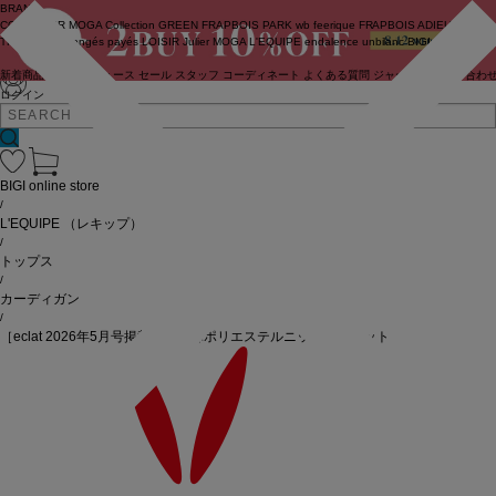
BRAND
COUTURIER
MOGA Collection
GREEN
FRAPBOIS PARK
wb
feerique
FRAPBOIS
ADIEU
TRISTESSE
congés payés
LOISIR
Julier
MOGA
L'EQUIPE
endalence
unbilanc
BIGI online store
新着商品
(ライブ)
ニュース
セール
スタッフ
コーディネート
よくある質問
ジャーナル
お問い合わ
ログイン
BIGI online store
/
L'EQUIPE
（レキップ）
/
トップス
/
カーディガン
/
［eclat 2026年5月号掲載商品］麻ポリエステルニットジャケット