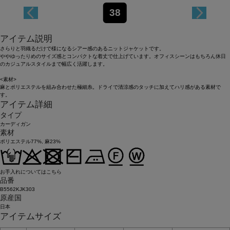
38
アイテム説明
さらりと羽織るだけで様になるシアー感のあるニットジャケットです。
ややゆったりめのサイズ感とコンパクトな着丈で仕上げています。オフィスシーンはもちろん休日
のカジュアルスタイルまで幅広く活躍します。
<素材>
麻とポリエステルを組み合わせた極細糸。ドライで清涼感のタッチに加えてハリ感がある素材で
す。
アイテム詳細
タイプ
カーディガン
素材
ポリエステル77%, 麻23%
お手入れについてはこちら
品番
B5562KJK303
原産国
日本
アイテムサイズ