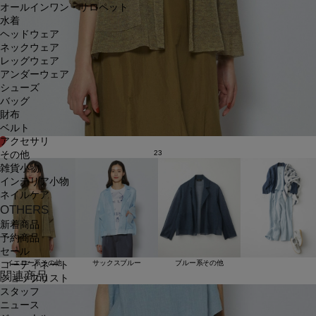
オールインワン・サロペット
水着
ヘッドウェア
ネックウェア
レッグウェア
アンダーウェア
シューズ
バッグ
財布
ベルト
アクセサリ
23
その他
雑貨小物
インテリア小物
ネイルケア
OTHERS
新着商品
予約商品
セール
イエロー系その他
サックスブルー
ブルー系その他
コーディネート
関連商品
ショップリスト
スタッフ
ニュース