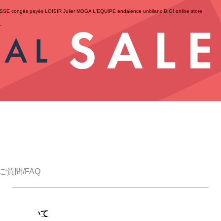
ESSE
congés payés
LOISIR
Julier
MOGA
L'EQUIPE
endalence
unbilanc
BIGI online store
せ
ご質問/FAQ
録情報について