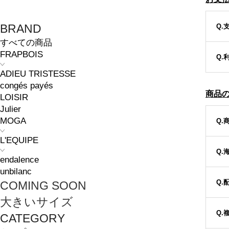
BRAND
Q.
すべての商品
FRAPBOIS
Q.
ADIEU TRISTESSE
congés payés
商品
LOISIR
Julier
MOGA
Q.
L'EQUIPE
Q.
endalence
unbilanc
Q.
COMING SOON
大きいサイズ
Q.
CATEGORY