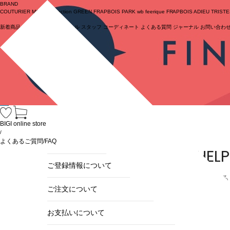
BRAND
COUTURIER
MOGA Collection
GREEN
FRAPBOIS PARK
wb
feerique
FRAPBOIS
ADIEU TRIST
新着商品
(ライブ)
ニュース
セール
スタッフ
コーディネート
よくある質問
ジャーナル
お問い合わ
ログイン
BIGI online store
/
よくあるご質問/FAQ
HELP
ご登録情報について
よくある
ご注文について
お支払いについて
ご登