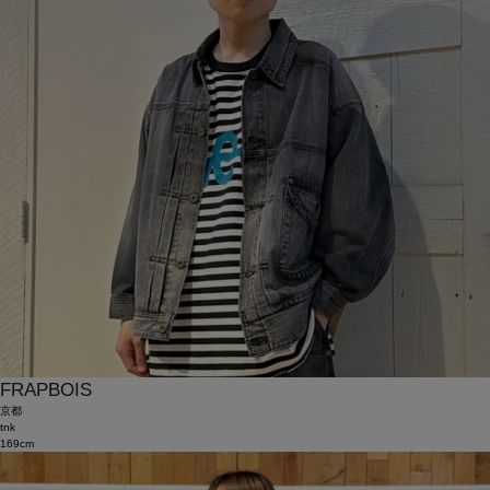
FRAPBOIS
京都
tnk
169cm