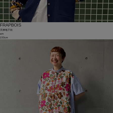
FRAPBOIS
天神地下街
am
153cm