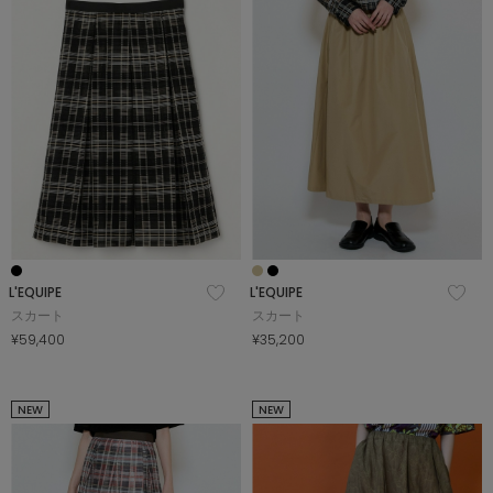
SALE
COORDINATE
NEWS
JOURNAL
L'EQUIPE
L'EQUIPE
スカート
スカート
よくある質問
¥59,400
¥35,200
お問い合わせ
NEW
NEW
OUTLET