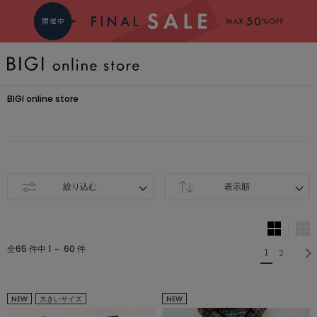
BRAND
BIGI online store
COMING SOON
大きいサイズ
絞り込む
表示順
CATEGORY
全65 件中 1 ～ 60 件
2
新着商品
1
PRE ORDER
NEW
大きいサイズ
NEW