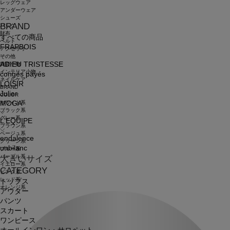
レッグウェア
アンダーウェア
シューズ
BRAND
バッグ
財布
すべての商品
ベルト
FRAPBOIS
アクセサリ
その他
ADIEU TRISTESSE
雑貨小物
インテリア小物
congés payés
ネイルケア
LOISIR
BRAND
Julier
COLOR
ホワイト系
MOGA
ブラック系
グレー系
L'EQUIPE
ブラウン系
ベージュ系
endalence
グリーン系
unbilanc
ブルー系
パープル系
大きいサイズ
イエロー系
CATEGORY
ピンク系
レッド系
トップス
オレンジ系
アウター
パンツ
スカート
ワンピース