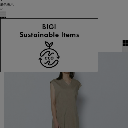
単色表示
絞り込む
表示順
全13件