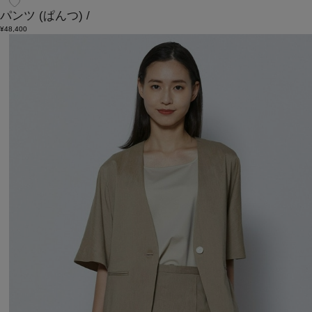
パンツ
(ぱんつ)
/
¥48,400