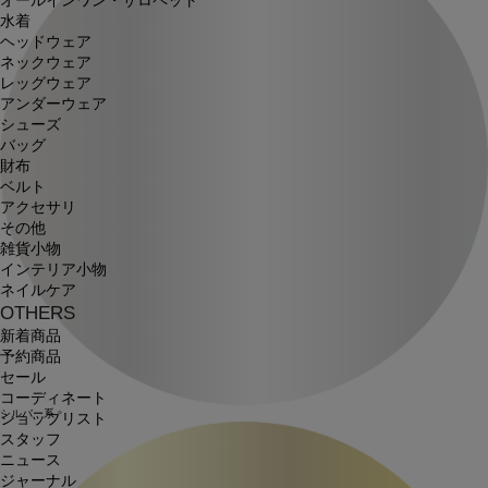
オールインワン・サロペット
水着
ヘッドウェア
ネックウェア
レッグウェア
アンダーウェア
シューズ
バッグ
財布
ベルト
アクセサリ
その他
雑貨小物
インテリア小物
ネイルケア
OTHERS
新着商品
予約商品
セール
コーディネート
シルバー系
ショップリスト
スタッフ
ニュース
ジャーナル