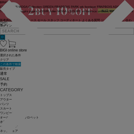
BRAND
COUTURIER
MOGA Collection
GREEN
FRAPBOIS PARK
wb
feerique
FRAPBOIS
ADIEU
TRISTESSE
congés payés
LOISIR
Julier
MOGA
L'EQUIPE
endalence
unbilanc
BIGI online store
新着商品
(ライブ)
ニュース
セール
スタッフ
コーディネート
よくある質問
ジャーナル
お問い合わ
せ
ログイン
BIGI online store
選択された条件
クリア
この条件で検索
販売タイプ
通常
SALE
予約
CATEGORY
トップス
アウター
パンツ
スカート
ワンピース
オールインワン・サロペット
水着
ヘッドウェア
ネックウェア