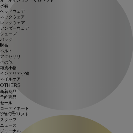
オールインワン・サロペット
水着
ヘッドウェア
ネックウェア
レッグウェア
アンダーウェア
シューズ
バッグ
財布
ベルト
アクセサリ
その他
雑貨小物
インテリア小物
ネイルケア
OTHERS
新着商品
予約商品
セール
コーディネート
シルバー系
ショップリスト
スタッフ
ニュース
ジャーナル