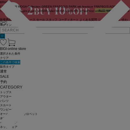
BRAND
COUTURIER
MOGA Collection
GREEN
FRAPBOIS PARK
wb
feerique
FRAPBOIS
ADIEU
TRISTESSE
congés payés
LOISIR
Julier
MOGA
L'EQUIPE
endalence
unbilanc
BIGI online store
新着商品
(ライブ)
ニュース
セール
スタッフ
コーディネート
よくある質問
ジャーナル
お問い合わ
せ
ログイン
BIGI online store
選択された条件
クリア
この条件で検索
販売タイプ
通常
SALE
予約
CATEGORY
トップス
アウター
パンツ
スカート
ワンピース
オールインワン・サロペット
水着
ヘッドウェア
ネックウェア