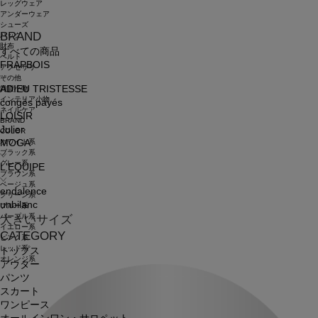
レッグウェア
アンダーウェア
シューズ
BRAND
バッグ
財布
すべての商品
ベルト
FRAPBOIS
アクセサリ
その他
ADIEU TRISTESSE
雑貨小物
インテリア小物
congés payés
ネイルケア
LOISIR
BRAND
Julier
COLOR
ホワイト系
MOGA
ブラック系
グレー系
L'EQUIPE
ブラウン系
ベージュ系
endalence
グリーン系
unbilanc
ブルー系
パープル系
大きいサイズ
イエロー系
CATEGORY
ピンク系
レッド系
トップス
オレンジ系
アウター
パンツ
スカート
ワンピース