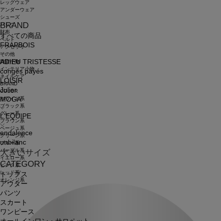
レッグウェア
アンダーウェア
シューズ
BRAND
バッグ
財布
すべての商品
ベルト
FRAPBOIS
アクセサリ
その他
ADIEU TRISTESSE
雑貨小物
インテリア小物
congés payés
ネイルケア
LOISIR
BRAND
Julier
COLOR
ホワイト系
MOGA
ブラック系
グレー系
L'EQUIPE
ブラウン系
ベージュ系
endalence
グリーン系
unbilanc
ブルー系
パープル系
大きいサイズ
イエロー系
CATEGORY
ピンク系
レッド系
トップス
オレンジ系
アウター
パンツ
スカート
ワンピース