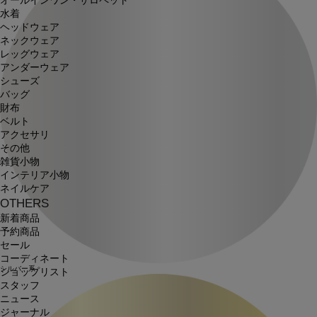
オールインワン・サロペット
水着
ヘッドウェア
ネックウェア
レッグウェア
アンダーウェア
シューズ
バッグ
財布
ベルト
アクセサリ
その他
雑貨小物
インテリア小物
ネイルケア
OTHERS
新着商品
予約商品
セール
コーディネート
シルバー系
ショップリスト
スタッフ
ニュース
ジャーナル