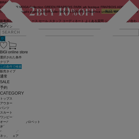
BRAND
COUTURIER
MOGA Collection
GREEN
FRAPBOIS PARK
wb
feerique
FRAPBOIS
ADIEU
TRISTESSE
congés payés
LOISIR
Julier
MOGA
L'EQUIPE
endalence
unbilanc
BIGI online store
新着商品
(ライブ)
ニュース
セール
スタッフ
コーディネート
よくある質問
ジャーナル
お問い合わ
せ
ログイン
BIGI online store
選択された条件
クリア
この条件で検索
販売タイプ
通常
SALE
予約
CATEGORY
トップス
アウター
パンツ
スカート
ワンピース
オールインワン・サロペット
水着
ヘッドウェア
ネックウェア