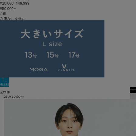
¥20,000~¥49,999
¥50,000~
在庫
在庫なしを含む
この条件で検索
60件
新着順
単色表示
絞り込む
表示順
全21件
2BUY10%OFF