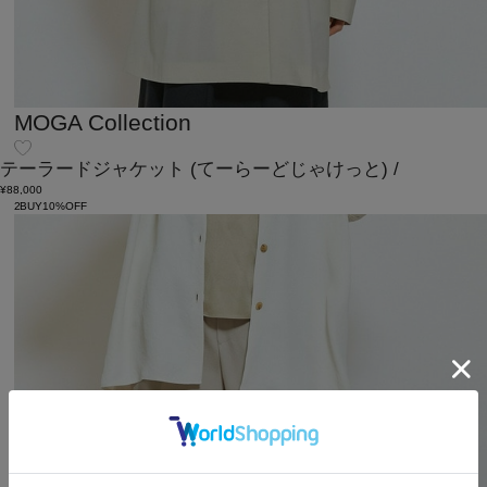
MOGA Collection
テーラードジャケット
(てーらーどじゃけっと)
/
¥88,000
2BUY10%OFF