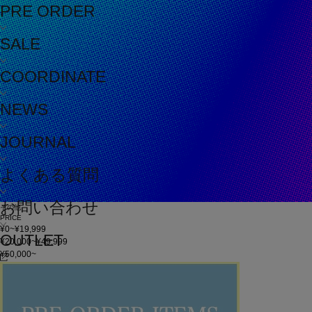
PRE ORDER
SALE
COORDINATE
NEWS
JOURNAL
よくある質問
お問い合わせ
その他
PRICE
¥0~¥19,999
OUTLET
¥20,000~¥49,999
¥50,000~
在庫
在庫なしを含む
この条件で検索
60件