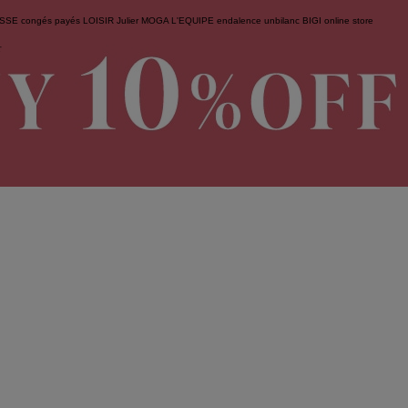
ESSE
congés payés
LOISIR
Julier
MOGA
L'EQUIPE
endalence
unbilanc
BIGI online store
せ