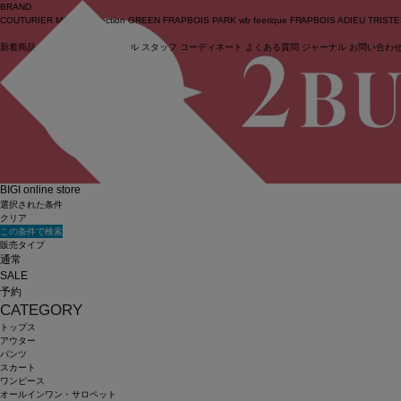
BRAND
COUTURIER
MOGA Collection
GREEN
FRAPBOIS PARK
wb
feerique
FRAPBOIS
ADIEU TRIST
新着商品
(ライブ)
ニュース
セール
スタッフ
コーディネート
よくある質問
ジャーナル
お問い合わ
ログイン
BIGI online store
選択された条件
クリア
この条件で検索
販売タイプ
通常
SALE
予約
CATEGORY
トップス
アウター
パンツ
スカート
ワンピース
オールインワン・サロペット