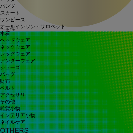
パンツ
スカート
ワンピース
オールインワン・サロペット
ゴールド系
水着
ヘッドウェア
ネックウェア
レッグウェア
アンダーウェア
シューズ
バッグ
財布
ベルト
アクセサリ
その他
雑貨小物
インテリア小物
ネイルケア
OTHERS