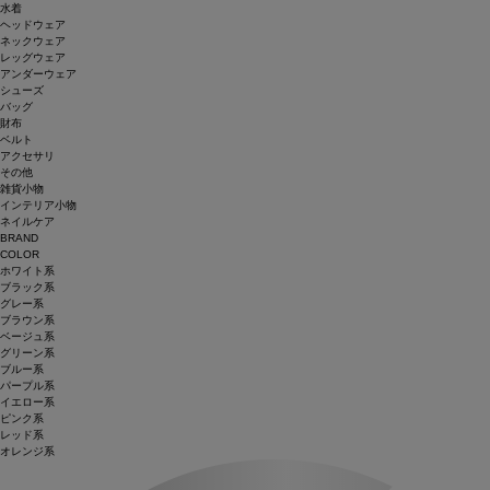
水着
ヘッドウェア
ネックウェア
レッグウェア
アンダーウェア
シューズ
バッグ
財布
ベルト
アクセサリ
その他
雑貨小物
インテリア小物
ネイルケア
BRAND
COLOR
ホワイト系
ブラック系
グレー系
ブラウン系
ベージュ系
グリーン系
ブルー系
パープル系
イエロー系
ピンク系
レッド系
オレンジ系