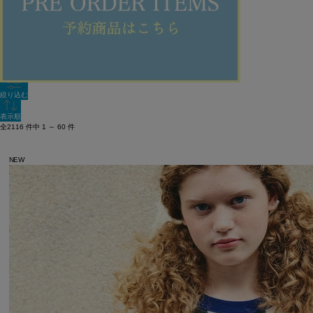
新着順
単色表示
絞り込む
表示順
全2116 件中 1 ～ 60 件
NEW