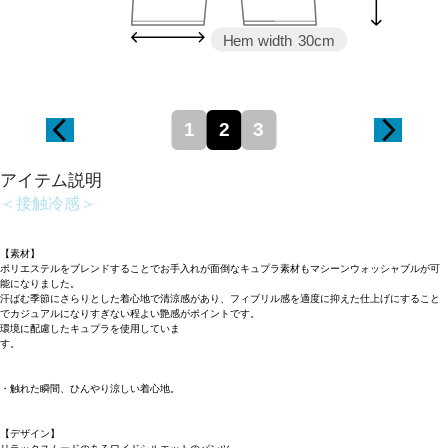
Hem width
30cm
1
2
3
アイテム説明
＜接触冷感＞
【素材】
ポリエステルをブレンドすることでお手入れが面倒なキュプラ素材もマシーンウォッシャブルが可
能になりました。
汗ばむ季節にさらりとした着心地で清涼感があり、フィブリル感を適度に抑えた仕上げにすること
でカジュアルになりすぎない程よい艶感がポイントです。
環境に配慮したキュプラを使用していま
す
・触れた瞬間、ひんやり涼しい着心地。
【デザイン】