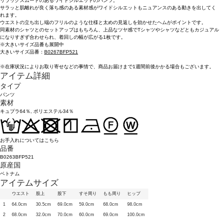
リラックスムードのあるワイドシルエットのパンツ。
サラッと肌離れが良く落ち感のある素材感がワイドシルエットもニュアンスのある動きを出してく
れます。
ウエストの立ち出し端のフリルのような仕様と太めの見返しを効かせたヘムがポイントです。
同素材のシャツとのセットアップはもちろん、上品なツヤ感でTシャツやシャツなどともカジュアル
になりすぎず合わせられ、着回しの幅が広がる1枚です。
※大きいサイズ品番も展開中
大きいサイズ品番：
B0267BFP521
※在庫状況によりお取り寄せなどの事情で、商品お届けまで1週間前後かかる場合もございます。
アイテム詳細
タイプ
パンツ
素材
キュプラ64％, ポリエステル34％
お手入れについてはこちら
品番
B0263BFP521
原産国
ベトナム
アイテムサイズ
ウエスト
股上
股下
すそ周り
もも周り
ヒップ
1
64.0cm
30.5cm
69.0cm
59.0cm
68.0cm
98.0cm
2
68.0cm
32.0cm
70.0cm
60.0cm
69.0cm
100.0cm