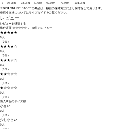
3
70.0cm
33.0cm
71.0cm
62.0cm
70.0cm
104.0cm
※BIGI ONLINE STOREの商品は、独自の採寸方法により採寸をしております。
※採寸方法については
サイズガイド
をご覧ください。
レビュー
レビューを投稿する
総合評価
☆☆☆☆☆
0
（0件のレビュー）
★★★★★
0人
（0％）
★★★★☆
0人
（0％）
★★★☆☆
0人
（0％）
★★☆☆☆
0人
（0％）
★☆☆☆☆
0人
（0％）
購入商品のサイズ感
小さい
0人
（0％）
少し小さい
0人
（0％）