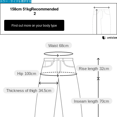
カラー・サイズを選択する
158cm 51kgRecommended
2
Find out more on your body type
Waist
68cm
Rise length
32cm
Hip
100cm
Thickness of thigh
34.5cm
Inseam length
70cm