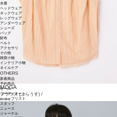
水着
ヘッドウェア
ネックウェア
レッグウェア
アンダーウェア
シューズ
バッグ
財布
ベルト
アクセサリ
その他
雑貨小物
インテリア小物
ネイルケア
OTHERS
新着商品
予約商品
MOGA
セール
ブラウス
(ぶらうす)
/
コーディネート
ショップリスト
¥24,640
スタッフ
ニュース
ジャーナル