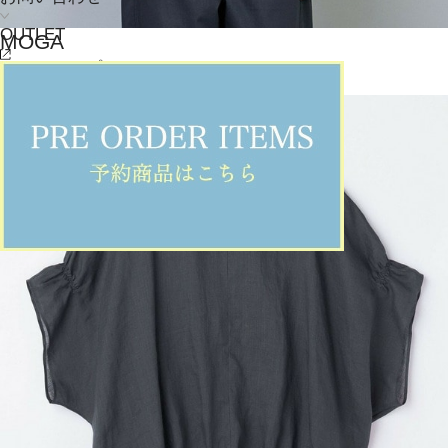
OUTLET
MOGA
タンクトップ
(たんくとっぷ)
/
¥7,700