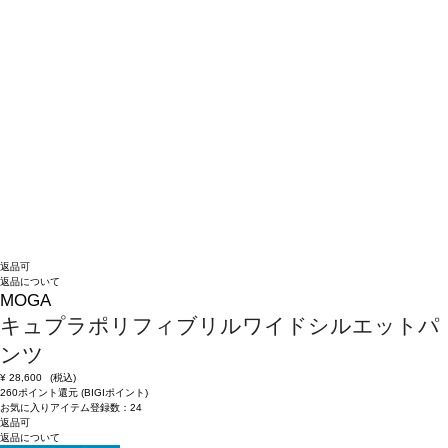
返品可
返品について
MOGA
キュプラポリフィブリルワイドシルエットパ
ンツ
¥
28,600
(税込)
260ポイント還元 (BIGIポイント)
お気に入りアイテム登録数：
24
返品可
返品について