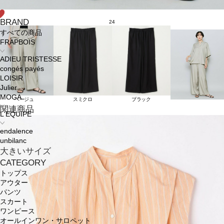
BRAND
24
すべての商品
FRAPBOIS
ADIEU TRISTESSE
congés payés
LOISIR
Julier
MOGA
ベージュ
スミクロ
ブラック
関連商品
L'EQUIPE
endalence
unbilanc
大きいサイズ
CATEGORY
トップス
アウター
パンツ
スカート
ワンピース
オールインワン・サロペット