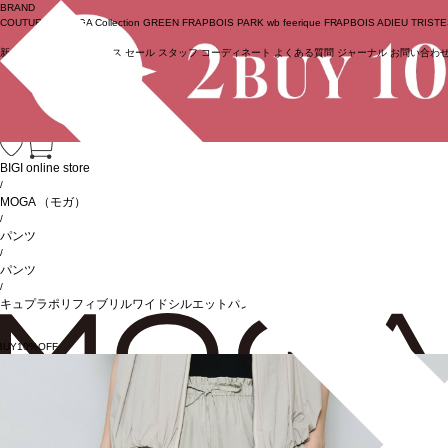
BRAND
COUTURIER
MOGA Collection
GREEN
FRAPBOIS PARK
wb
feerique
FRAPBOIS
ADIEU TRIST
新着商品
(ライブ)
ニュース
セール
スタッフ
コーディネート
よくある質問
ジャーナル
お問い合わ
ログイン
BIGI online store
/
MOGA
（モガ）
/
パンツ
/
パンツ
/
キュプラポリフィブリルワイドシルエットパンツ
BUY10%OFF