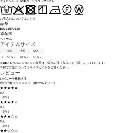
ナイロン62％, 綿36％, ポリウレタン2％
お手入れについてはこちら
品番
B0263BFJ120
原産国
ベトナム
アイテムサイズ
着丈
身幅
ゆき
2
56.0cm
64.0cm
50.0cm
※BIGI ONLINE STOREの商品は、独自の採寸方法により採寸をしております。
※採寸方法については
サイズガイド
をご覧ください。
レビュー
レビューを投稿する
総合評価
☆☆☆☆☆
0
（0件のレビュー）
★★★★★
0人
（0％）
★★★★☆
0人
（0％）
★★★☆☆
0人
（0％）
★★☆☆☆