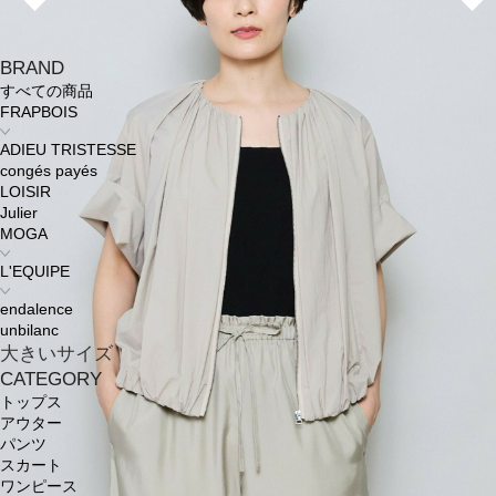
BRAND
すべての商品
FRAPBOIS
ADIEU TRISTESSE
congés payés
LOISIR
Julier
MOGA
L'EQUIPE
endalence
unbilanc
大きいサイズ
CATEGORY
トップス
アウター
パンツ
スカート
ワンピース