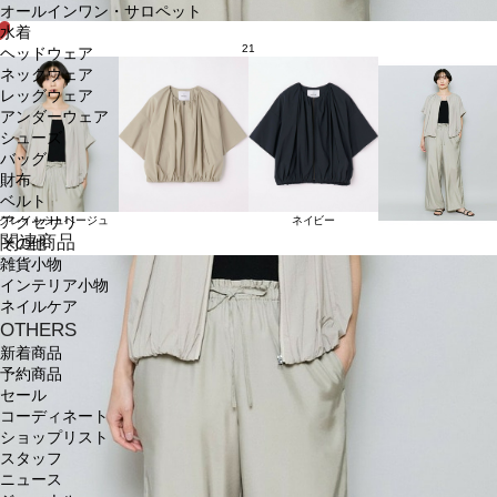
オールインワン・サロペット
水着
21
ヘッドウェア
ネックウェア
レッグウェア
アンダーウェア
シューズ
バッグ
財布
ベルト
アクセサリ
グレイッシュベージュ
ネイビー
関連商品
その他
雑貨小物
インテリア小物
ネイルケア
OTHERS
新着商品
予約商品
セール
コーディネート
ショップリスト
スタッフ
ニュース