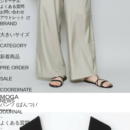
ジャーナル
よくある質問
お問い合わせ
アウトレット
BRAND
大きいサイズ
CATEGORY
新着商品
PRE ORDER
SALE
COORDINATE
MOGA
NEWS
パンツ
(ぱんつ)
/
¥28,600
JOURNAL
よくある質問