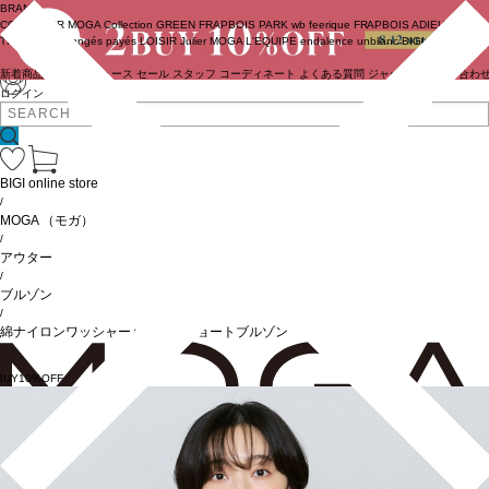
BRAND
COUTURIER
MOGA Collection
GREEN
FRAPBOIS PARK
wb
feerique
FRAPBOIS
ADIEU
TRISTESSE
congés payés
LOISIR
Julier
MOGA
L'EQUIPE
endalence
unbilanc
BIGI online store
新着商品
(ライブ)
ニュース
セール
スタッフ
コーディネート
よくある質問
ジャーナル
お問い合わ
ログイン
BIGI online store
/
MOGA
（モガ）
/
アウター
/
ブルゾン
/
綿ナイロンワッシャーバルーンショートブルゾン
BUY10%OFF