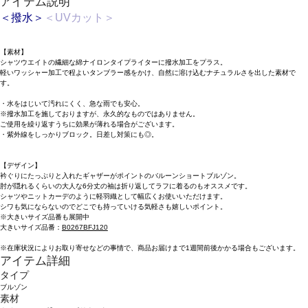
アイテム説明
＜撥水＞
＜UVカット＞
【素材】
シャツウエイトの繊細な綿ナイロンタイプライターに撥水加工をプラス。
軽いワッシャー加工で程よいタンブラー感をかけ、自然に溶け込むナチュラルさを出した素材で
す。
・水をはじいて汚れにくく、急な雨でも安心。
※撥水加工を施しておりますが、永久的なものではありません。
ご使用を繰り返すうちに効果が薄れる場合がございます。
・紫外線をしっかりブロック。日差し対策にも◎。
【デザイン】
衿ぐりにたっぷりと入れたギャザーがポイントのバルーンショートブルゾン。
肘が隠れるくらいの大人な6分丈の袖は折り返してラフに着るのもオススメです。
シャツやニットカーデのように軽羽織として幅広くお使いいただけます。
シワも気にならないのでどこでも持っていける気軽さも嬉しいポイント。
※大きいサイズ品番も展開中
大きいサイズ品番：
B0267BFJ120
※在庫状況によりお取り寄せなどの事情で、商品お届けまで1週間前後かかる場合もございます。
アイテム詳細
タイプ
ブルゾン
素材