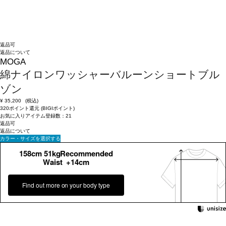
返品可
返品について
MOGA
綿ナイロンワッシャーバルーンショートブル
ゾン
¥
35,200
(税込)
320ポイント還元 (BIGIポイント)
お気に入りアイテム登録数：
21
返品可
返品について
カラー・サイズを選択する
158cm 51kgRecommended
Waist +14cm
Find out more on your body type