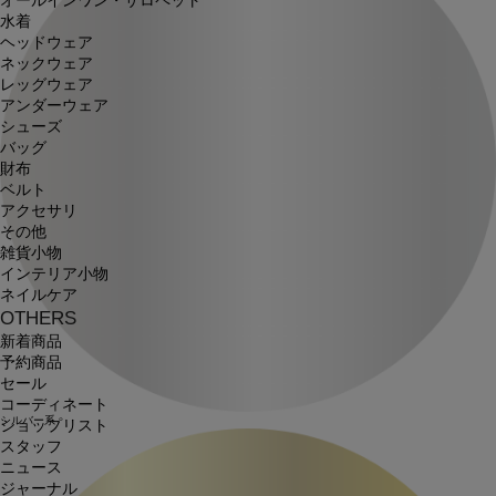
オールインワン・サロペット
水着
ヘッドウェア
ネックウェア
レッグウェア
アンダーウェア
シューズ
バッグ
財布
ベルト
アクセサリ
その他
雑貨小物
インテリア小物
ネイルケア
OTHERS
新着商品
予約商品
セール
コーディネート
シルバー系
ショップリスト
スタッフ
ニュース
ジャーナル