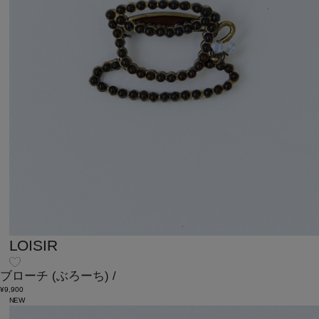
LOISIR
ブローチ
(ぶろーち)
/
¥9,900
NEW