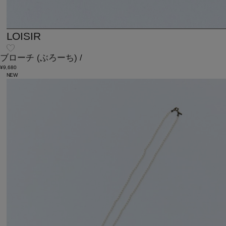
LOISIR
ブローチ
(ぶろーち)
/
¥9,680
NEW