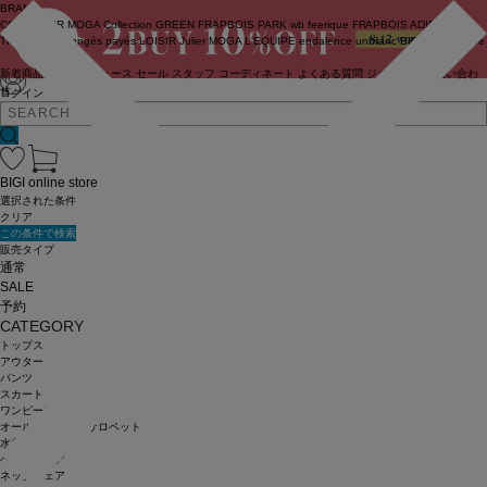
BRAND
COUTURIER
MOGA Collection
GREEN
FRAPBOIS PARK
wb
feerique
FRAPBOIS
ADIEU
TRISTESSE
congés payés
LOISIR
Julier
MOGA
L'EQUIPE
endalence
unbilanc
BIGI online store
新着商品
(ライブ)
ニュース
セール
スタッフ
コーディネート
よくある質問
ジャーナル
お問い合わ
せ
ログイン
BIGI online store
選択された条件
クリア
この条件で検索
販売タイプ
通常
SALE
予約
CATEGORY
トップス
アウター
パンツ
スカート
ワンピース
オールインワン・サロペット
水着
ヘッドウェア
ネックウェア