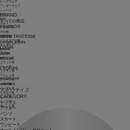
レッグウェア
アンダーウェア
シューズ
BRAND
バッグ
財布
すべての商品
ベルト
FRAPBOIS
アクセサリ
その他
ADIEU TRISTESSE
雑貨小物
インテリア小物
congés payés
ネイルケア
LOISIR
BRAND
Julier
COLOR
ホワイト系
MOGA
ブラック系
グレー系
L'EQUIPE
ブラウン系
ベージュ系
endalence
グリーン系
unbilanc
ブルー系
パープル系
大きいサイズ
イエロー系
CATEGORY
ピンク系
レッド系
トップス
オレンジ系
アウター
パンツ
スカート
ワンピース