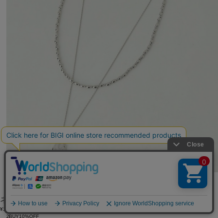
MOGA
ネックレス
(ねっくれす)
/
¥12,100
2BUY10%OFF