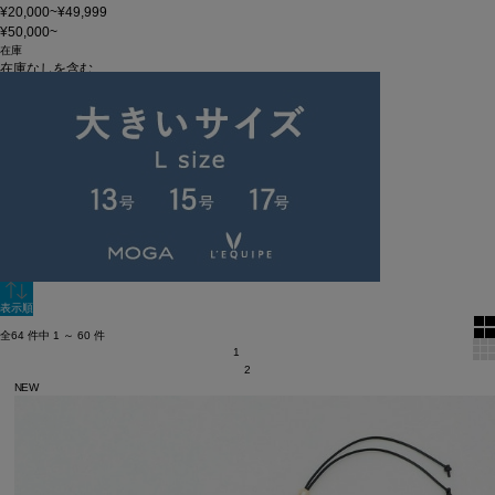
¥20,000~¥49,999
¥50,000~
在庫
在庫なしを含む
この条件で検索
60件
新着順
単色表示
絞り込む
表示順
全64 件中 1 ～ 60 件
1
2
NEW