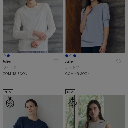
Julier
Julier
ジャージ
カットソー
COMING SOON
COMING SOON
NEW
NEW