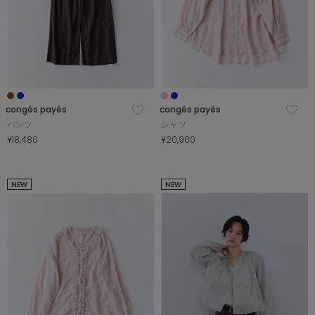
congés payés
congés payés
パンツ
シャツ
¥18,480
¥20,900
NEW
NEW