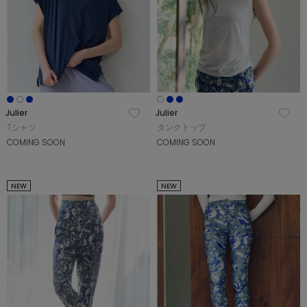
Julier
Julier
Tシャツ
タンクトップ
COMING SOON
COMING SOON
NEW
NEW