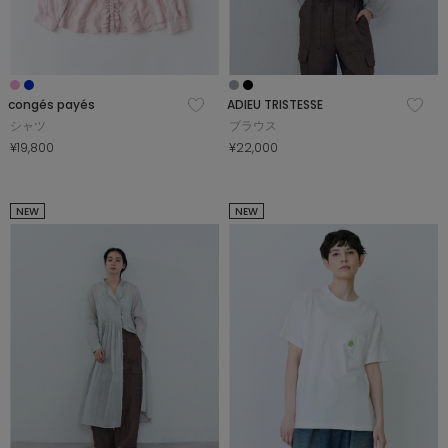
congés payés
ADIEU TRISTESSE
シャツ
ブラウス
¥19,800
¥22,000
NEW
NEW