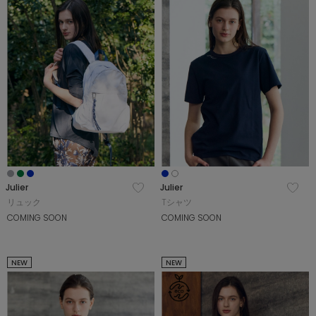
SALE
COORDINATE
NEWS
JOURNAL
Julier
Julier
リュック
Tシャツ
よくある質問
COMING SOON
COMING SOON
お問い合わせ
NEW
NEW
OUTLET