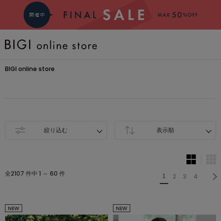
BRAND
BIGI online store
COMING SOON
大きいサイズ
絞り込む
表示順
CATEGORY
全2107 件中 1 ～ 60 件
2
3
4
新着商品
1
PRE ORDER
NEW
NEW