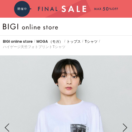
BRAND
BIGI online store
MOGA
（モガ）
トップス
Tシャツ
/
/
/
/
ハイゲージ天竺フォトプリントTシャツ
COMING SOON
大きいサイズ
CATEGORY
新着商品
PRE ORDER