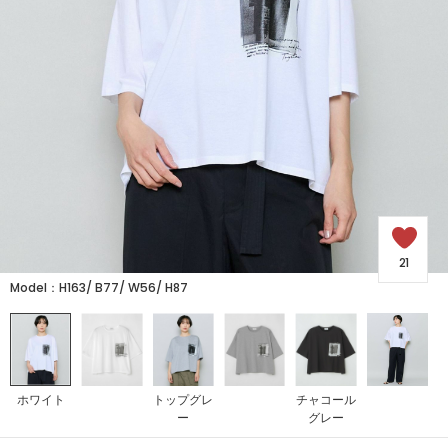
SALE
COORDINATE
NEWS
JOURNAL
21
Model：H163/ B77/ W56/ H87
よくある質問
お問い合わせ
ホワイト
トップグレ
チャコール
ー
グレー
OUTLET