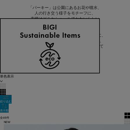
「パーキー」は公園にあるお花や噴水、
人の行き交う様子をモチーフに、
表情はどこかシュールでかわいらしい
「大人気なさ」がチャームポイント。
「ドット」「ポップ」「アート」をキーに、
いろいろなクリエイターやアーティスト、
今、気になるモノ・コトなどを取り入れて
アイテムを製作していきます。
60件
新着順
単色表示
絞り込む
表示順
全46件
NEW