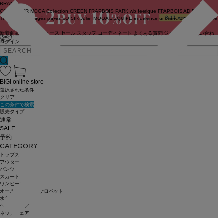
BRAND
COUTURIER
MOGA Collection
GREEN
FRAPBOIS PARK
wb
feerique
FRAPBOIS
ADIEU
TRISTESSE
congés payés
LOISIR
Julier
MOGA
L'EQUIPE
endalence
unbilanc
BIGI online store
新着商品
(ライブ)
ニュース
セール
スタッフ
コーディネート
よくある質問
ジャーナル
お問い合わ
せ
ログイン
BIGI online store
選択された条件
クリア
この条件で検索
販売タイプ
通常
SALE
予約
CATEGORY
トップス
アウター
パンツ
スカート
ワンピース
オールインワン・サロペット
水着
ヘッドウェア
ネックウェア