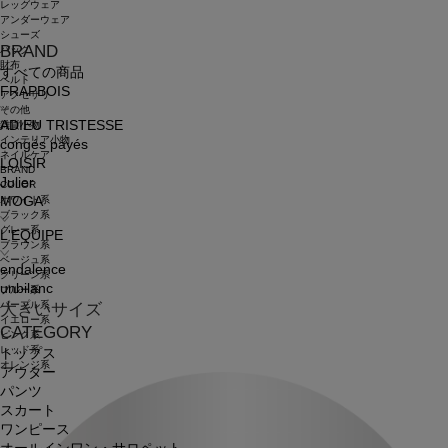
レッグウェア
アンダーウェア
シューズ
BRAND
バッグ
財布
すべての商品
ベルト
FRAPBOIS
アクセサリ
その他
ADIEU TRISTESSE
雑貨小物
インテリア小物
congés payés
ネイルケア
LOISIR
BRAND
Julier
COLOR
ホワイト系
MOGA
ブラック系
グレー系
L'EQUIPE
ブラウン系
ベージュ系
endalence
グリーン系
unbilanc
ブルー系
パープル系
大きいサイズ
イエロー系
CATEGORY
ピンク系
レッド系
トップス
オレンジ系
アウター
パンツ
スカート
ワンピース