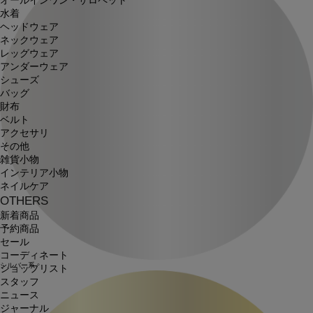
オールインワン・サロペット
水着
ヘッドウェア
ネックウェア
レッグウェア
アンダーウェア
シューズ
バッグ
財布
ベルト
アクセサリ
その他
雑貨小物
インテリア小物
ネイルケア
OTHERS
新着商品
予約商品
セール
コーディネート
シルバー系
ショップリスト
スタッフ
ニュース
ジャーナル