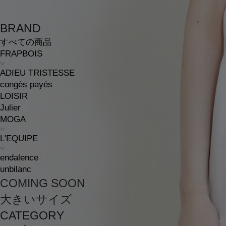
BRAND
すべての商品
FRAPBOIS
ADIEU TRISTESSE
congés payés
LOISIR
Julier
MOGA
L'EQUIPE
endalence
unbilanc
COMING SOON
大きいサイズ
CATEGORY