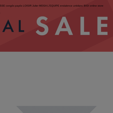
ESSE
congés payés
LOISIR
Julier
MOGA
L'EQUIPE
endalence
unbilanc
BIGI online store
せ