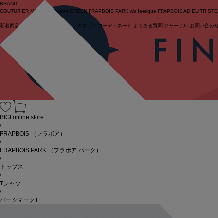
BRAND
COUTURIER
MOGA Collection
GREEN
FRAPBOIS PARK
wb
feerique
FRAPBOIS
ADIEU TRIST
新着商品
(ライブ)
ニュース
セール
スタッフ
コーディネート
よくある質問
ジャーナル
お問い合わ
ログイン
BIGI online store
/
FRAPBOIS
（フラボア）
/
FRAPBOIS PARK
（フラボア パーク）
/
トップス
/
Tシャツ
/
パークマークT