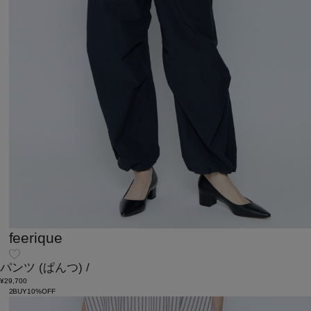
feerique
パンツ
(ぱんつ)
/
¥29,700
2BUY10%OFF