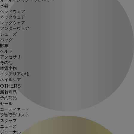
オールインワン・サロペット
水着
ヘッドウェア
ネックウェア
レッグウェア
アンダーウェア
シューズ
バッグ
財布
ベルト
アクセサリ
その他
雑貨小物
インテリア小物
ネイルケア
OTHERS
新着商品
予約商品
セール
コーディネート
シルバー系
ショップリスト
スタッフ
ニュース
ジャーナル