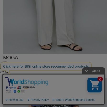
MOGA
パンツ
(ぱんつ)
/
¥28,600
2BUY10%OFF