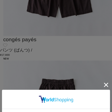
congés payés
パンツ
(ぱんつ)
/
¥17,600
NEW