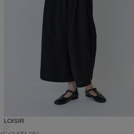
LOISIR
パンツ
(ぱんつ)
/