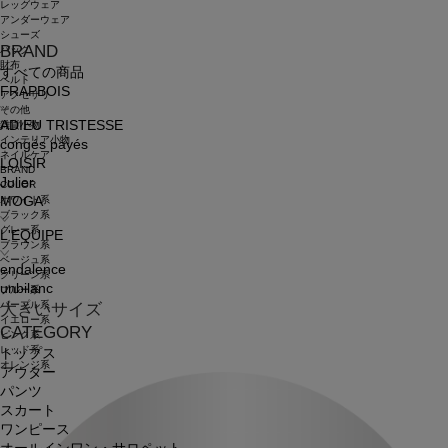
レッグウェア
アンダーウェア
シューズ
BRAND
バッグ
財布
すべての商品
ベルト
FRAPBOIS
アクセサリ
その他
ADIEU TRISTESSE
雑貨小物
インテリア小物
congés payés
ネイルケア
LOISIR
BRAND
Julier
COLOR
ホワイト系
MOGA
ブラック系
グレー系
L'EQUIPE
ブラウン系
ベージュ系
endalence
グリーン系
unbilanc
ブルー系
パープル系
大きいサイズ
イエロー系
CATEGORY
ピンク系
レッド系
トップス
オレンジ系
アウター
パンツ
スカート
ワンピース