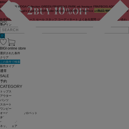
BRAND
COUTURIER
MOGA Collection
GREEN
FRAPBOIS PARK
wb
feerique
FRAPBOIS
ADIEU
TRISTESSE
congés payés
LOISIR
Julier
MOGA
L'EQUIPE
endalence
unbilanc
BIGI online store
新着商品
(ライブ)
ニュース
セール
スタッフ
コーディネート
よくある質問
ジャーナル
お問い合わ
せ
ログイン
BIGI online store
選択された条件
クリア
この条件で検索
販売タイプ
通常
SALE
予約
CATEGORY
トップス
アウター
パンツ
スカート
ワンピース
オールインワン・サロペット
水着
ヘッドウェア
ネックウェア