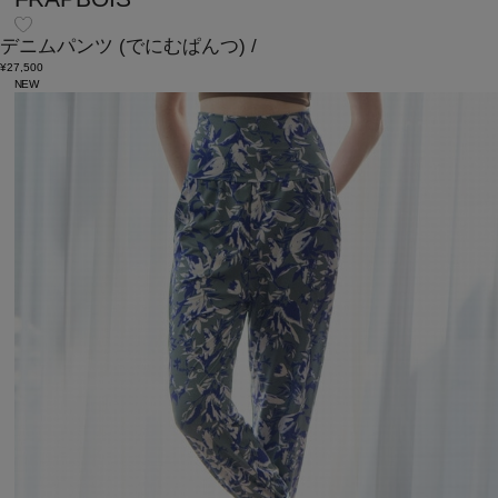
デニムパンツ
(でにむぱんつ)
/
¥27,500
NEW