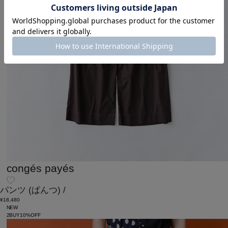
congés payés
パンツ
(ぱんつ)
/
¥18,480
NEW
2BUY10%OFF