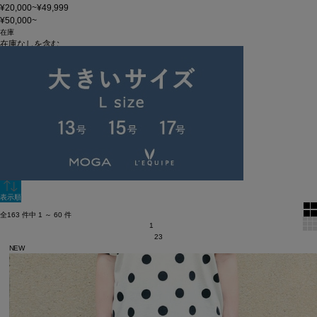
¥20,000~¥49,999
¥50,000~
在庫
在庫なしを含む
この条件で検索
60件
新着順
単色表示
絞り込む
表示順
全163 件中 1 ～ 60 件
1
2
3
NEW