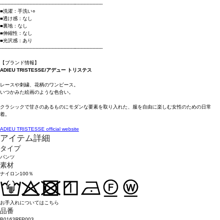
----------------------------------------------------------------------
■洗濯：手洗い○
■透け感：なし
■裏地：なし
■伸縮性：なし
■光沢感：あり
----------------------------------------------------------------------
【ブランド情報】
ADIEU TRISTESSE/アデュー トリステス
レースや刺繍、花柄のワンピース。
いつかみた絵画のような色合い。
クラシックで甘さのあるものにモダンな要素を取り入れた、服を自由に楽しむ女性のための日常
着。
ADIEU TRISTESSE official website
アイテム詳細
タイプ
パンツ
素材
ナイロン100％
お手入れについてはこちら
品番
B0163RFP003