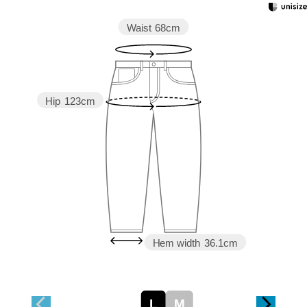
Waist
68cm
Hip
123cm
Hem width
36.1cm
L
M