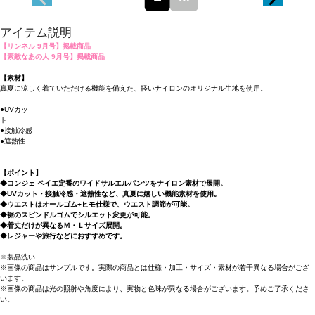
アイテム説明
【リンネル 9月号】掲載商品
【素敵なあの人 9月号】掲載商品
【素材】
真夏に涼しく着ていただける機能を備えた、軽いナイロンのオリジナル生地を使用。
●UVカッ
ト
●接触冷感
●遮熱性
【ポイント】
◆コンジェ ペイエ定番のワイドサルエルパンツをナイロン素材で展開。
◆UVカット・接触冷感・遮熱性など、真夏に嬉しい機能素材を使用。
◆ウエストはオールゴム+ヒモ仕様で、ウエスト調節が可能。
◆裾のスピンドルゴムでシルエット変更が可能。
◆着丈だけが異なるＭ・Ｌサイズ展開。
◆レジャーや旅行などにおすすめです。
※製品洗い
※画像の商品はサンプルです。実際の商品とは仕様・加工・サイズ・素材が若干異なる場合がござ
います。
※画像の商品は光の照射や角度により、実物と色味が異なる場合がございます。予めご了承くださ
い。