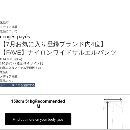
返品可
メディア掲載
返品について
congés payés
【7月お気に入り登録ブランド内4位】
【FAVE】ナイロンワイドサルエルパンツ
¥
14,300
(税込)
130ポイント還元 (BIGIポイント)
お気に入りアイテム登録数：
38
返品可
メディア掲載
返品について
カラー・サイズを選択する
158cm 51kgRecommended
M
Find out more on your body type