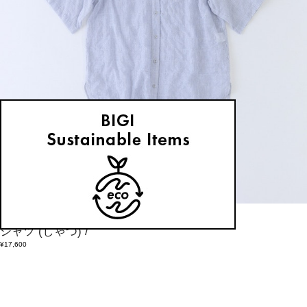
congés payés
シャツ
(しゃつ)
/
¥17,600