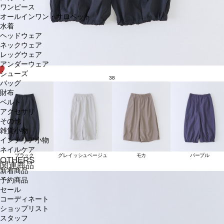
ワンピース
オールインワン・サロペット
水着
ヘッドウェア
ネックウェア
レッグウェア
アンダーウェア
シューズ
38
バッグ
財布
ベルト
アクセサリ
その他
雑貨小物
インテリア小物
ネイルケア
ブラック
グレイッシュベージュ
モカ
パープル
OTHERS
関連商品
新着商品
予約商品
セール
コーディネート
ショップリスト
スタッフ