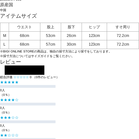
原産国
中国
アイテムサイズ
ウエスト
股上
股下
ヒップ
すそ周り
M
68cm
53cm
26cm
123cm
72.2cm
L
68cm
57cm
30cm
123cm
72.2cm
※BIGI ONLINE STOREの商品は、独自の採寸方法により採寸をしております。
※採寸方法については
サイズガイド
をご覧ください。
レビュー
レビューを投稿する
総合評価
☆☆☆☆☆
0
（0件のレビュー）
★★★★★
0人
（0％）
★★★★☆
0人
（0％）
★★★☆☆
0人
（0％）
★★☆☆☆