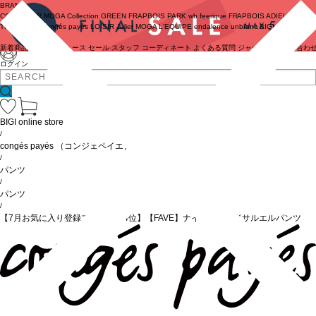
BRAND
COUTURIER
MOGA Collection
GREEN
FRAPBOIS PARK
wb
feerique
FRAPBOIS
ADIEU
TRISTESSE
congés payés
LOISIR
Julier
MOGA
L'EQUIPE
endalence
unbilanc
BIGI online store
新着商品
(ライブ)
ニュース
セール
スタッフ
コーディネート
よくある質問
ジャーナル
お問い合わ
ログイン
BIGI online store
/
congés payés
（コンジェペイエ）
/
パンツ
/
パンツ
/
【7月お気に入り登録ブランド内4位】【FAVE】ナイロンワイドサルエルパンツ