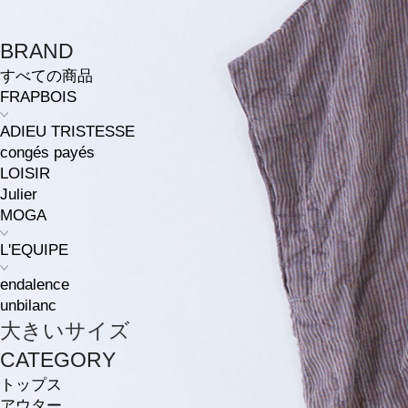
BRAND
すべての商品
FRAPBOIS
ADIEU TRISTESSE
congés payés
LOISIR
Julier
MOGA
L'EQUIPE
endalence
unbilanc
大きいサイズ
CATEGORY
トップス
アウター