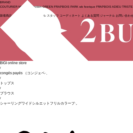
BRAND
COUTURIER
MOGA Collection
GREEN
FRAPBOIS PARK
wb
feerique
FRAPBOIS
ADIEU TRIST
新着商品
(ライブ)
ニュース
セール
スタッフ
コーディネート
よくある質問
ジャーナル
お問い合わ
ログイン
BIGI online store
/
congés payés
（コンジェペイエ）
/
トップス
/
ブラウス
/
シャーリングワイドシルエットフリルカラーブラウス