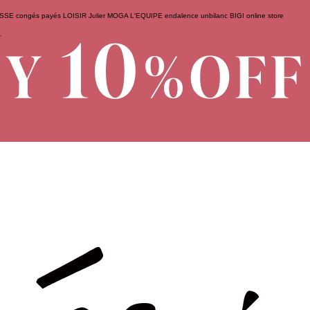
ESSE
congés payés
LOISIR
Julier
MOGA
L'EQUIPE
endalence
unbilanc
BIGI online store
せ