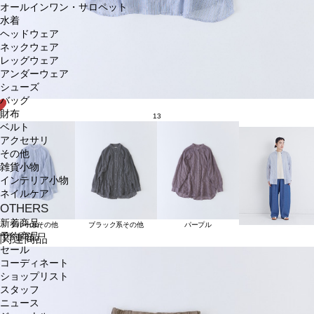
オールインワン・サロペット
水着
ヘッドウェア
ネックウェア
レッグウェア
アンダーウェア
シューズ
バッグ
財布
13
ベルト
アクセサリ
その他
雑貨小物
インテリア小物
ネイルケア
OTHERS
新着商品
ブルー系その他
ブラック系その他
パープル
予約商品
関連商品
セール
コーディネート
ショップリスト
スタッフ
ニュース