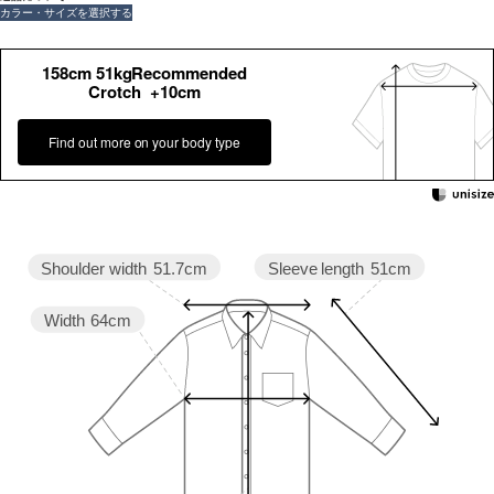
カラー・サイズを選択する
158cm 51kgRecommended
Crotch +10cm
Find out more on your body type
Sleeve length
51cm
Shoulder width
51.7cm
Width
64cm