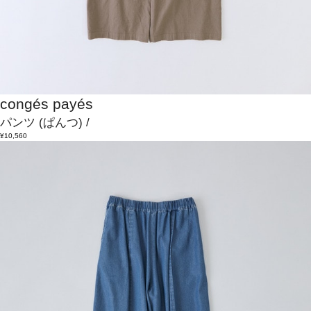
congés payés
パンツ
(ぱんつ)
/
¥10,560