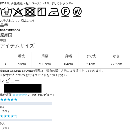
綿57％, 再生繊維（セルロース）42％, ポリウレタン1%
お手入れについてはこちら
品番
B0163RFB006
原産国
中国
アイテムサイズ
着丈
肩幅
身幅
そで丈
ゆき
38
73cm
51.7cm
64cm
51cm
77.5cm
※BIGI ONLINE STOREの商品は、独自の採寸方法により採寸をしております。
※採寸方法については
サイズガイド
をご覧ください。
レビュー
レビューを投稿する
総合評価
☆☆☆☆☆
0
（0件のレビュー）
★★★★★
0人
（0％）
★★★★☆
0人
（0％）