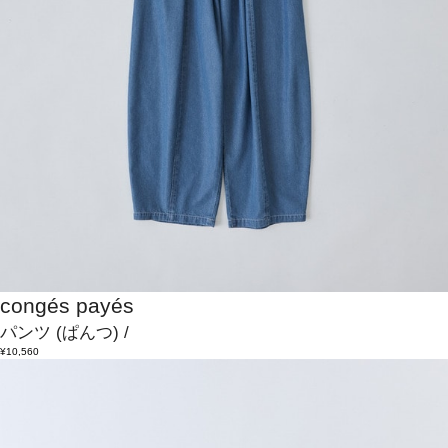
congés payés
パンツ
(ぱんつ)
/
¥10,560