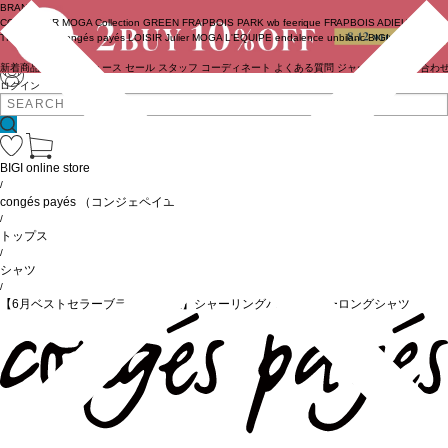
BRAND
COUTURIER
MOGA Collection
GREEN
FRAPBOIS PARK
wb
feerique
FRAPBOIS
ADIEU
TRISTESSE
congés payés
LOISIR
Julier
MOGA
L'EQUIPE
endalence
unbilanc
BIGI online store
新着商品
(ライブ)
ニュース
セール
スタッフ
コーディネート
よくある質問
ジャーナル
お問い合わ
ログイン
BIGI online store
/
congés payés
（コンジェペイエ）
/
トップス
/
シャツ
/
【6月ベストセラーブランド内5位】シャーリングバンドカラーロングシャツ