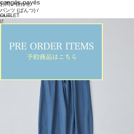
congés payés
お問い合わせ
パンツ
(ぱんつ)
/
OUTLET
¥10,560