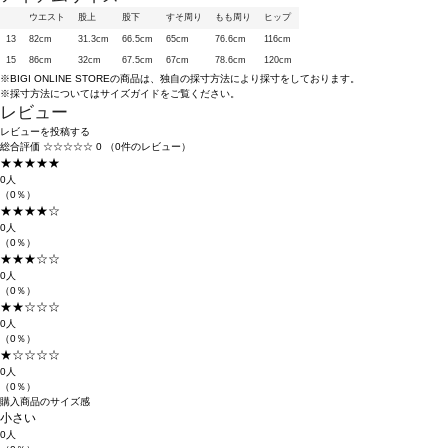
ウエスト
股上
股下
すそ周り
もも周り
ヒップ
13
82cm
31.3cm
66.5cm
65cm
76.6cm
116cm
15
86cm
32cm
67.5cm
67cm
78.6cm
120cm
※BIGI ONLINE STOREの商品は、独自の採寸方法により採寸をしております。
※採寸方法については
サイズガイド
をご覧ください。
レビュー
レビューを投稿する
総合評価
☆☆☆☆☆
0
（0件のレビュー）
★★★★★
0人
（0％）
★★★★☆
0人
（0％）
★★★☆☆
0人
（0％）
★★☆☆☆
0人
（0％）
★☆☆☆☆
0人
（0％）
購入商品のサイズ感
小さい
0人