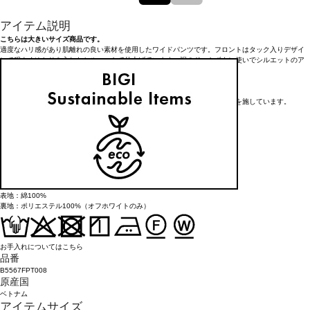
アイテム説明
こちらは大きいサイズ商品です。
適度なハリ感があり肌離れの良い素材を使用したワイドパンツです。フロントはタック入りデザイ
ンで程よくゆとりを入れたシルエットで仕上げています。裾のドットボタン使いでシルエットのア
レンジをお楽しみいただけます。
<素材>
超高密度に織った素材です。ナチュラルな風合い、シワ感が表現できる加工を施しています。
シワ感にバラツキがありますが、素材特有の性質ですのでご了承ください。
※レギュラーサイズも展開中
レギュラーサイズ品番：B5563FPT008
アイテム詳細
タイプ
パンツ
素材
表地：綿100%
裏地：ポリエステル100%（オフホワイトのみ）
お手入れについてはこちら
品番
B5567FPT008
原産国
ベトナム
アイテムサイズ