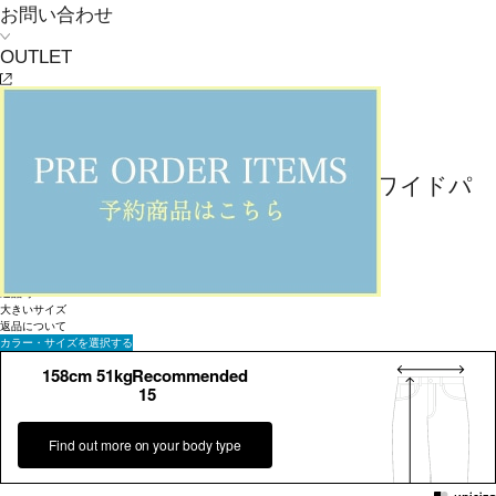
お問い合わせ
OUTLET
返品可
大きいサイズ
返品について
L'EQUIPE
【大きいサイズ】40/-ダンプ近江晒ワイドパ
ンツ
¥
37,400
(税込)
340ポイント還元 (BIGIポイント)
お気に入りアイテム登録数：
4
返品可
大きいサイズ
返品について
カラー・サイズを選択する
158cm 51kgRecommended
15
Find out more on your body type