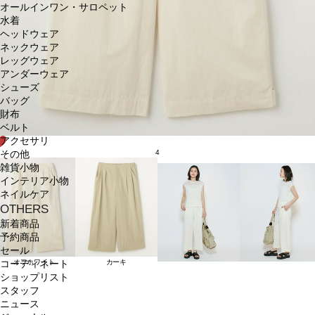
オールインワン・サロペット
水着
ヘッドウェア
ネックウェア
レッグウェア
アンダーウェア
シューズ
バッグ
財布
ベルト
アクセサリ
4
その他
雑貨小物
インテリア小物
ネイルケア
OTHERS
新着商品
予約商品
セール
オフホワイト
カーキ
コーディネート
ショップリスト
スタッフ
ニュース