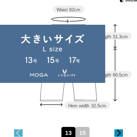
Waist
82cm
Rise length
31.3cm
Hip
116cm
Thickness of thigh
38.3cm
Inseam length
66.5cm
Hem width
32.5cm
13
15