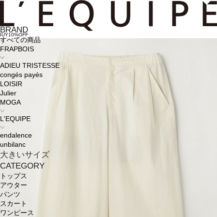
BRAND
BUY10%OFF
すべての商品
FRAPBOIS
ADIEU TRISTESSE
congés payés
LOISIR
Julier
MOGA
L'EQUIPE
endalence
unbilanc
大きいサイズ
CATEGORY
トップス
アウター
パンツ
スカート
ワンピース