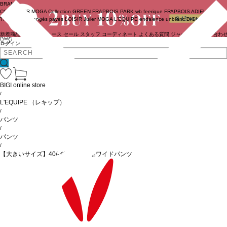
BRAND
COUTURIER
MOGA Collection
GREEN
FRAPBOIS PARK
wb
feerique
FRAPBOIS
ADIEU
TRISTESSE
congés payés
LOISIR
Julier
MOGA
L'EQUIPE
endalence
unbilanc
BIGI online store
新着商品
(ライブ)
ニュース
セール
スタッフ
コーディネート
よくある質問
ジャーナル
お問い合わ
ログイン
BIGI online store
/
L'EQUIPE
（レキップ）
/
パンツ
/
パンツ
/
【大きいサイズ】40/-ダンプ近江晒ワイドパンツ