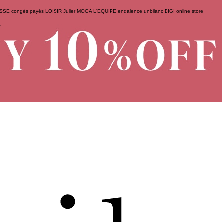
ESSE
congés payés
LOISIR
Julier
MOGA
L'EQUIPE
endalence
unbilanc
BIGI online store
せ