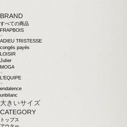
BRAND
すべての商品
FRAPBOIS
ADIEU TRISTESSE
congés payés
LOISIR
Julier
MOGA
L'EQUIPE
endalence
unbilanc
大きいサイズ
CATEGORY
トップス
アウター