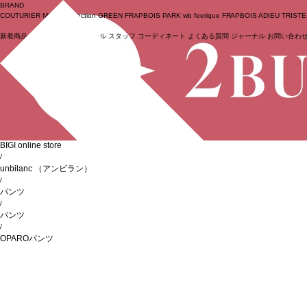
BRAND
COUTURIER
MOGA Collection
GREEN
FRAPBOIS PARK
wb
feerique
FRAPBOIS
ADIEU TRIST
新着商品
(ライブ)
ニュース
セール
スタッフ
コーディネート
よくある質問
ジャーナル
お問い合わ
ログイン
BIGI online store
/
unbilanc
（アンビラン）
/
パンツ
/
パンツ
/
OPAROパンツ