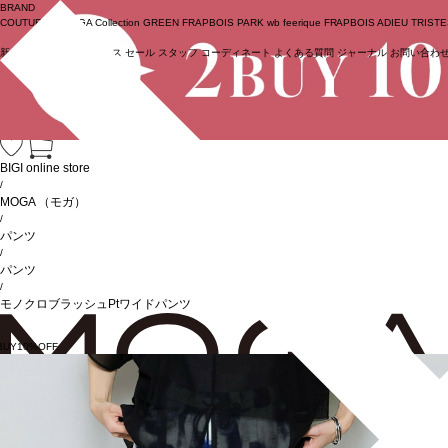
BRAND
COUTURIER
MOGA Collection
GREEN
FRAPBOIS PARK
wb
feerique
FRAPBOIS
ADIEU TRIST
新着商品
(ライブ)
ニュース
セール
スタッフ
コーディネート
よくある質問
ジャーナル
お問い合わ
ログイン
BIGI online store
/
MOGA
（モガ）
/
パンツ
/
パンツ
/
モノクロブラッシュPtワイドパンツ
BUY10%OFF