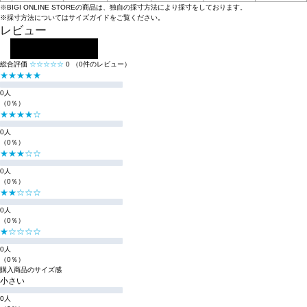
※BIGI ONLINE STOREの商品は、独自の採寸方法により採寸をしております。
※採寸方法については
サイズガイド
をご覧ください。
レビュー
レビューを投稿する
総合評価
☆☆☆☆☆
0
（0件のレビュー）
★★★★★
0人
（0％）
★★★★☆
0人
（0％）
★★★☆☆
0人
（0％）
★★☆☆☆
0人
（0％）
★☆☆☆☆
0人
（0％）
購入商品のサイズ感
小さい
0人