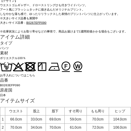
【デザイン】
ウエストゴムギャザー、ドローストリングひも付きワイドパンツ。
アート風にブラッシュタッチに描き込んだオリジナルプリント。
しなやかな落ち感で、ゆったりリラックスした表情のプリントパンツに仕上がっています。
※大きいサイズ品番も展開中
大きいサイズ品番：
B0267EFP090
※在庫状況によりお取り寄せなどの事情で、商品お届けまで1週間前後かかる場合もございます。
アイテム詳細
タイプ
パンツ
素材
ポリエステル100％
お手入れについてはこちら
品番
B0263EFP090
原産国
日本
アイテムサイズ
ウエスト
股上
股下
すそ周り
もも周り
ヒップ
1
66.0cm
33.0cm
69.0cm
59.0cm
70.0cm
104.0cm
2
70.0cm
34.0cm
70.0cm
61.0cm
72.0cm
106.0cm