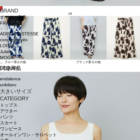
BRAND
19
すべての商品
FRAPBOIS
ADIEU TRISTESSE
congés payés
LOISIR
Julier
MOGA
ブルー系その他
ブラック系その他
関連商品
L'EQUIPE
endalence
unbilanc
大きいサイズ
CATEGORY
トップス
アウター
パンツ
スカート
ワンピース
オールインワン・サロペット