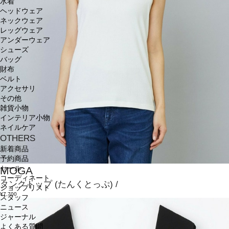
水着
ヘッドウェア
ネックウェア
レッグウェア
アンダーウェア
シューズ
バッグ
財布
ベルト
アクセサリ
その他
雑貨小物
インテリア小物
ネイルケア
OTHERS
新着商品
予約商品
MOGA
セール
コーディネート
タンクトップ
(たんくとっぷ)
/
ショップリスト
¥7,700
スタッフ
ニュース
ジャーナル
よくある質問