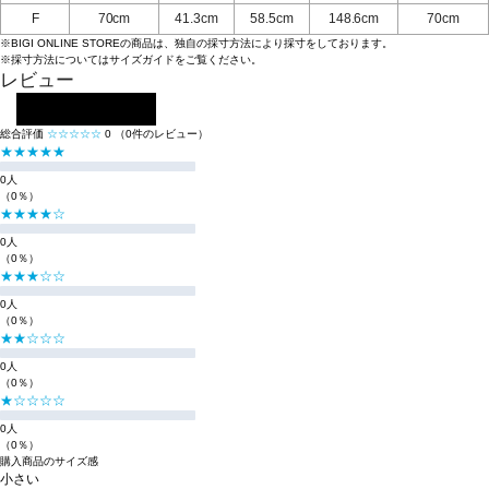
F
70cm
41.3cm
58.5cm
148.6cm
70cm
※BIGI ONLINE STOREの商品は、独自の採寸方法により採寸をしております。
※採寸方法については
サイズガイド
をご覧ください。
レビュー
レビューを投稿する
総合評価
☆☆☆☆☆
0
（0件のレビュー）
★★★★★
0人
（0％）
★★★★☆
0人
（0％）
★★★☆☆
0人
（0％）
★★☆☆☆
0人
（0％）
★☆☆☆☆
0人
（0％）
購入商品のサイズ感
小さい