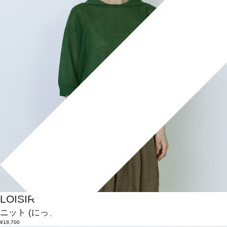
LOISIR
ニット
(にっと)
/
¥18,700