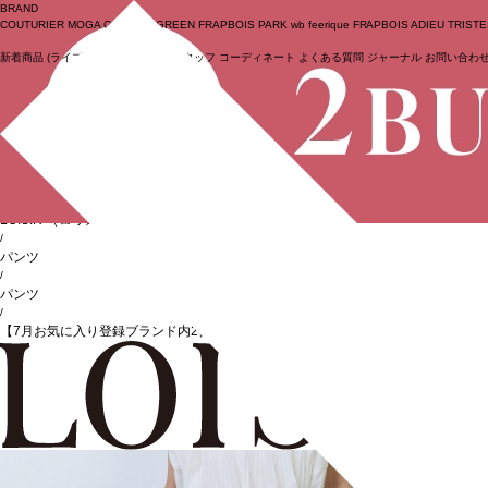
BRAND
COUTURIER
MOGA Collection
GREEN
FRAPBOIS PARK
wb
feerique
FRAPBOIS
ADIEU TRIST
新着商品
(ライブ)
ニュース
セール
スタッフ
コーディネート
よくある質問
ジャーナル
お問い合わ
ログイン
BIGI online store
/
LOISIR
（ロワズィール）
/
パンツ
/
パンツ
/
【7月お気に入り登録ブランド内2位】リネンイージーパンツ