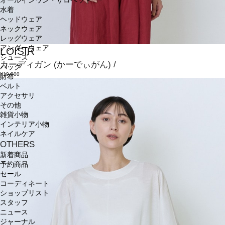
オールインワン・サロペット
水着
ヘッドウェア
ネックウェア
レッグウェア
アンダーウェア
LOISIR
シューズ
カーディガン
(かーでぃがん)
/
バッグ
¥19,800
財布
ベルト
アクセサリ
その他
雑貨小物
インテリア小物
ネイルケア
OTHERS
新着商品
予約商品
セール
コーディネート
ショップリスト
スタッフ
ニュース
ジャーナル