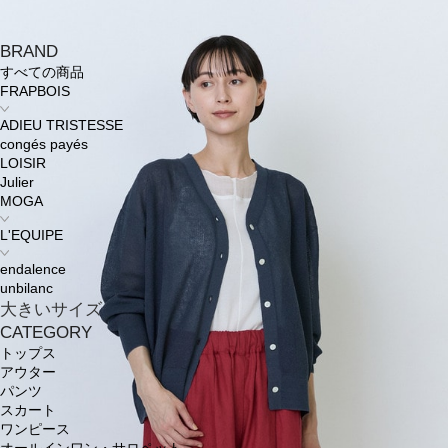
BRAND
すべての商品
FRAPBOIS
ADIEU TRISTESSE
congés payés
LOISIR
Julier
MOGA
L'EQUIPE
endalence
unbilanc
大きいサイズ
CATEGORY
トップス
アウター
パンツ
スカート
ワンピース