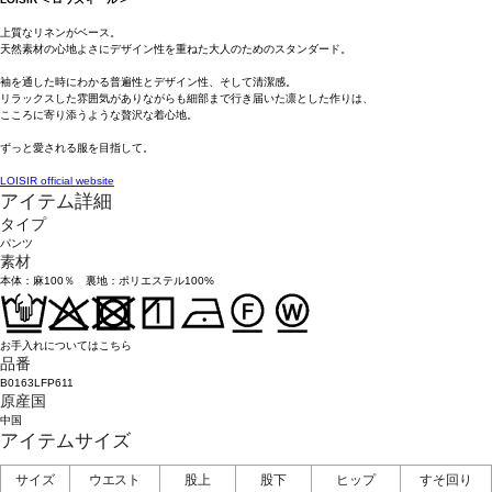
上質なリネンがベース。
天然素材の心地よさにデザイン性を重ねた大人のためのスタンダード。
袖を通した時にわかる普遍性とデザイン性、そして清潔感。
リラックスした雰囲気がありながらも細部まで行き届いた凛とした作りは、
こころに寄り添うような贅沢な着心地。
ずっと愛される服を目指して。
LOISIR official website
アイテム詳細
タイプ
パンツ
素材
本体：麻100％ 裏地：ポリエステル100%
お手入れについてはこちら
品番
B0163LFP611
原産国
中国
アイテムサイズ
サイズ
ウエスト
股上
股下
ヒップ
すそ回り