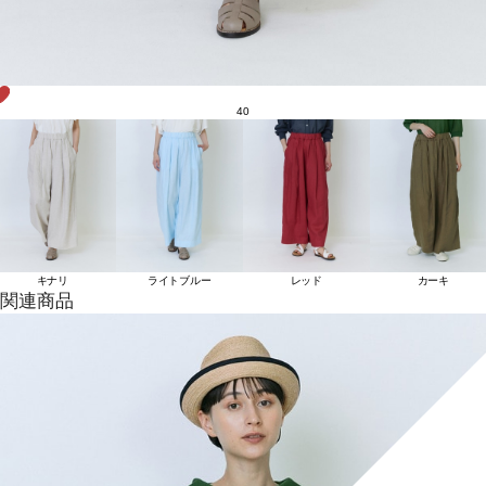
40
キナリ
ライトブルー
レッド
カーキ
関連商品