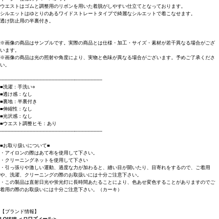
ウエストはゴムと調整用のリボンを用いた着脱がしやすい仕立てとなっております。
シルエットはゆとりのあるワイドストレートタイプで綺麗なシルエットで着こなせます。
透け防止用の半裏付き。
※画像の商品はサンプルです。実際の商品とは仕様・加工・サイズ・素材が若干異なる場合がござ
います。
※画像の商品は光の照射や角度により、実物と色味が異なる場合がございます。予めご了承くださ
い。
----------------------------------------------------------------------
■洗濯：手洗い○
■透け感：なし
■裏地：半裏付き
■伸縮性：なし
■光沢感：なし
■ウエスト調整ヒモ：あり
----------------------------------------------------------------------
■お取り扱いについて■
・アイロンの際はあて布を使用して下さい。
・クリーニングネットを使用して下さい
・引っ張りや激しい運動、過度な力が加わると、縫い目が開いたり、目寄れをするので、ご着用
や、洗濯、クリーニングの際のお取扱いには十分ご注意下さい。
・この製品は直射日光や蛍光灯に長時間あたることにより、色あせ変色することがありますのでご
着用の際のお取扱いには十分ご注意下さい。（カーキ）
【ブランド情報】
LOISIR ＜ロワズィール＞