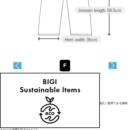
Inseam length
58.5cm
Hem width
35cm
F
アイテム説明
抜け感のあるコーディネートにぴったりな、リネンワイドストレートパンツ。
【素材】
清涼感のあるリネンを使用。
ベーシックな番手のざっくり感と、リネンの自然な光沢感が大人な印象の、幅広く着用できる素材
です。
リネンは通気性、保温性に富んだ通年着用出来る万能素材です。
【アイテム】
イージー仕様のサマーパンツ。