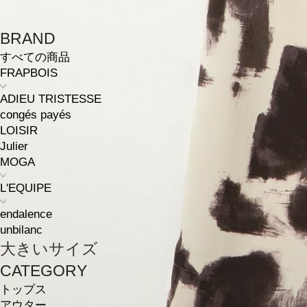
BRAND
すべての商品
FRAPBOIS
ADIEU TRISTESSE
congés payés
LOISIR
Julier
MOGA
L'EQUIPE
endalence
unbilanc
大きいサイズ
CATEGORY
トップス
アウター