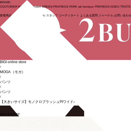
BRAND
COUTURIER
MOGA Collection
GREEN
FRAPBOIS PARK
wb
feerique
FRAPBOIS
ADIEU TRIST
新着商品
(ライブ)
ニュース
セール
スタッフ
コーディネート
よくある質問
ジャーナル
お問い合わ
ログイン
BIGI online store
/
MOGA
（モガ）
/
パンツ
/
パンツ
/
【大きいサイズ】モノクロブラッシュPtワイドパンツ
2BUY10%OFF