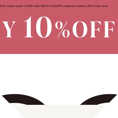
ESSE
congés payés
LOISIR
Julier
MOGA
L'EQUIPE
endalence
unbilanc
BIGI online store
せ