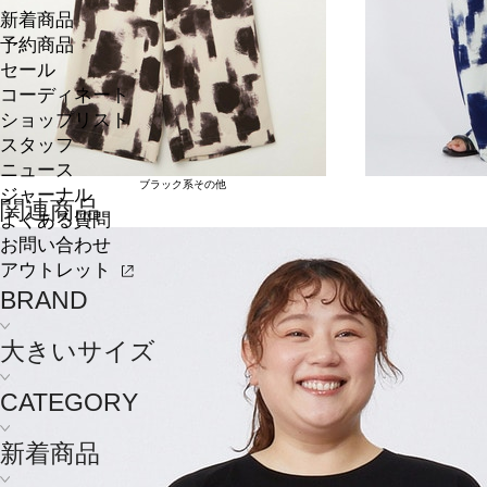
新着商品
予約商品
セール
コーディネート
ショップリスト
スタッフ
ニュース
ブラック系その他
ジャーナル
関連商品
よくある質問
お問い合わせ
アウトレット
BRAND
大きいサイズ
CATEGORY
新着商品