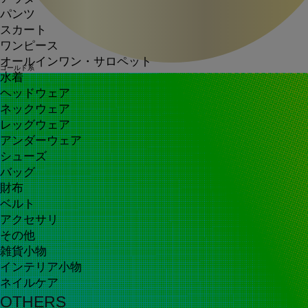
パンツ
スカート
ワンピース
オールインワン・サロペット
ゴールド系
水着
ヘッドウェア
ネックウェア
レッグウェア
アンダーウェア
シューズ
バッグ
財布
ベルト
アクセサリ
その他
雑貨小物
インテリア小物
ネイルケア
OTHERS