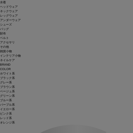
水着
ヘッドウェア
ネックウェア
レッグウェア
アンダーウェア
シューズ
バッグ
財布
ベルト
アクセサリ
その他
雑貨小物
インテリア小物
ネイルケア
BRAND
COLOR
ホワイト系
ブラック系
グレー系
ブラウン系
ベージュ系
グリーン系
ブルー系
パープル系
イエロー系
ピンク系
レッド系
オレンジ系