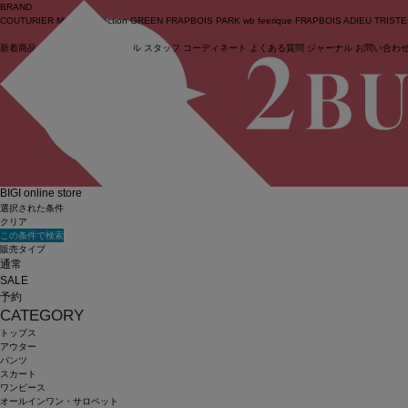
BRAND
COUTURIER
MOGA Collection
GREEN
FRAPBOIS PARK
wb
feerique
FRAPBOIS
ADIEU TRIST
新着商品
(ライブ)
ニュース
セール
スタッフ
コーディネート
よくある質問
ジャーナル
お問い合わ
ログイン
BIGI online store
選択された条件
クリア
この条件で検索
販売タイプ
通常
SALE
予約
CATEGORY
トップス
アウター
パンツ
スカート
ワンピース
オールインワン・サロペット