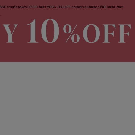
ESSE
congés payés
LOISIR
Julier
MOGA
L'EQUIPE
endalence
unbilanc
BIGI online store
せ