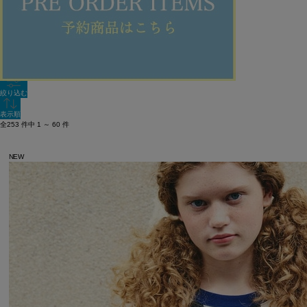
新着順
単色表示
絞り込む
表示順
全253 件中 1 ～ 60 件
NEW