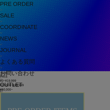
PRE ORDER
SALE
COORDINATE
NEWS
JOURNAL
よくある質問
お問い合わせ
その他
PRICE
¥0~¥19,999
OUTLET
¥20,000~¥49,999
¥50,000~
在庫
在庫なしを含む
この条件で検索
60件