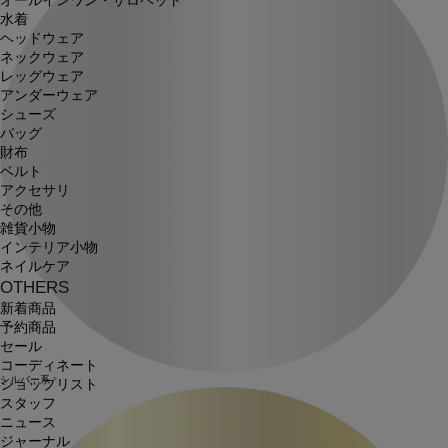
オールインワン・サロペット
水着
ヘッドウェア
ネックウェア
レッグウェア
アンダーウェア
シューズ
バッグ
財布
ベルト
アクセサリ
その他
雑貨小物
インテリア小物
ネイルケア
OTHERS
新着商品
予約商品
セール
コーディネート
シルバー系
ショップリスト
スタッフ
ニュース
ジャーナル