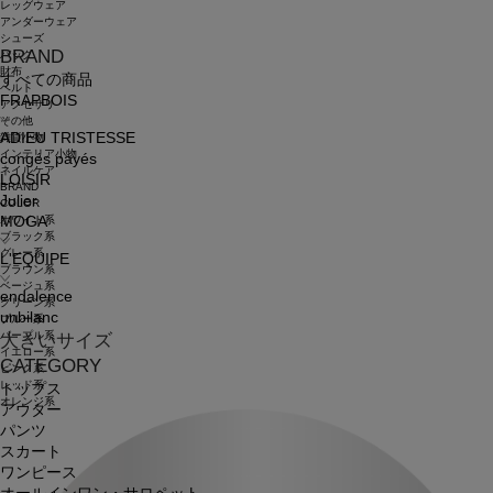
レッグウェア
アンダーウェア
シューズ
BRAND
バッグ
財布
すべての商品
ベルト
FRAPBOIS
アクセサリ
その他
ADIEU TRISTESSE
雑貨小物
インテリア小物
congés payés
ネイルケア
LOISIR
BRAND
Julier
COLOR
ホワイト系
MOGA
ブラック系
グレー系
L'EQUIPE
ブラウン系
ベージュ系
endalence
グリーン系
unbilanc
ブルー系
パープル系
大きいサイズ
イエロー系
CATEGORY
ピンク系
レッド系
トップス
オレンジ系
アウター
パンツ
スカート
ワンピース