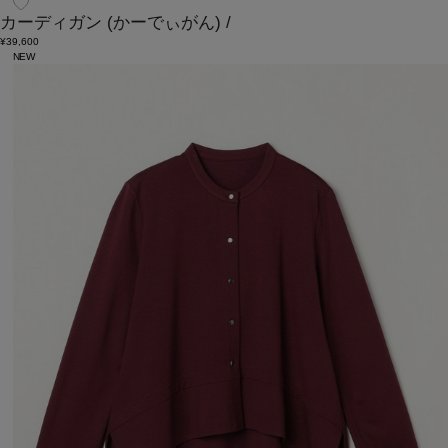
カーディガン
(かーでぃがん)
/
¥39,600
NEW