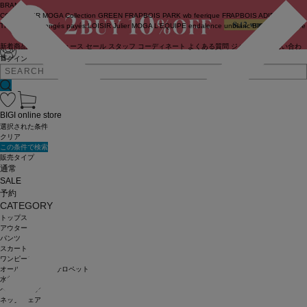
BRAND
COUTURIER
MOGA Collection
GREEN
FRAPBOIS PARK
wb
feerique
FRAPBOIS
ADIEU
TRISTESSE
congés payés
LOISIR
Julier
MOGA
L'EQUIPE
endalence
unbilanc
BIGI online store
新着商品
(ライブ)
ニュース
セール
スタッフ
コーディネート
よくある質問
ジャーナル
お問い合わ
せ
ログイン
BIGI online store
選択された条件
クリア
この条件で検索
販売タイプ
通常
SALE
予約
CATEGORY
トップス
アウター
パンツ
スカート
ワンピース
オールインワン・サロペット
水着
ヘッドウェア
ネックウェア