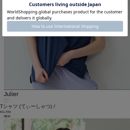
Julier
Tシャツ
(てぃーしゃつ)
/
¥11,550
NEW