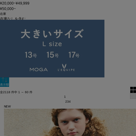
¥20,000~¥49,999
¥50,000~
在庫
在庫なしを含む
この条件で検索
60件
新着順
単色表示
絞り込む
表示順
全2118 件中 1 ～ 60 件
1
2
3
4
NEW