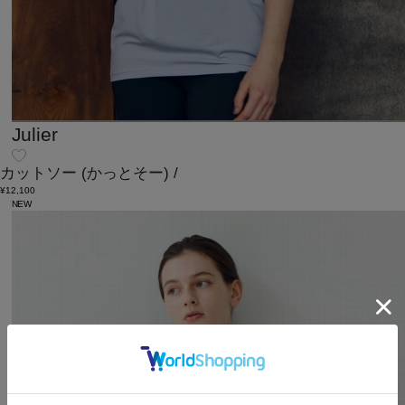
Julier
カットソー
(かっとそー)
/
¥12,100
NEW