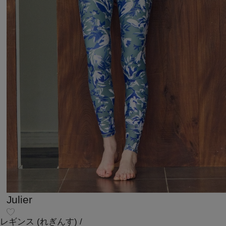
Julier
レギンス
(れぎんす)
/