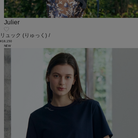
Julier
リュック
(りゅっく)
/
¥18,150
NEW