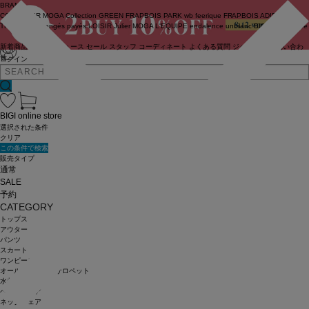
BRAND
COUTURIER
MOGA Collection
GREEN
FRAPBOIS PARK
wb
feerique
FRAPBOIS
ADIEU
TRISTESSE
congés payés
LOISIR
Julier
MOGA
L'EQUIPE
endalence
unbilanc
BIGI online store
新着商品
(ライブ)
ニュース
セール
スタッフ
コーディネート
よくある質問
ジャーナル
お問い合わ
せ
ログイン
BIGI online store
選択された条件
クリア
この条件で検索
販売タイプ
通常
SALE
予約
CATEGORY
トップス
アウター
パンツ
スカート
ワンピース
オールインワン・サロペット
水着
ヘッドウェア
ネックウェア