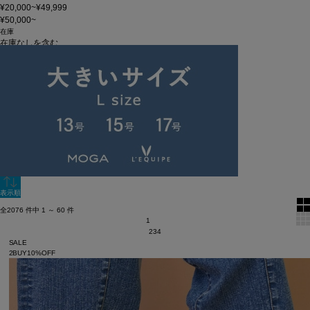
¥20,000~¥49,999
¥50,000~
在庫
在庫なしを含む
この条件で検索
60件
価格の安い順
単色表示
絞り込む
表示順
全2076 件中 1 ～ 60 件
1
2
3
4
SALE
2BUY10%OFF