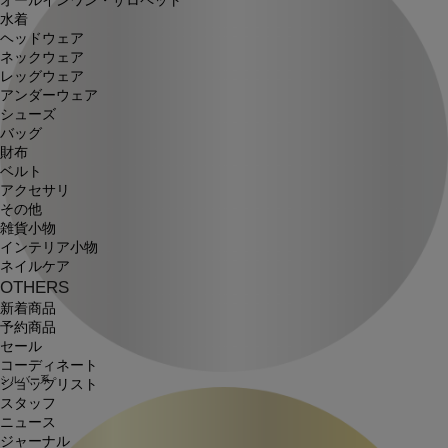
オールインワン・サロペット
水着
ヘッドウェア
ネックウェア
レッグウェア
アンダーウェア
シューズ
バッグ
財布
ベルト
アクセサリ
その他
雑貨小物
インテリア小物
ネイルケア
OTHERS
新着商品
予約商品
セール
コーディネート
シルバー系
ショップリスト
スタッフ
ニュース
ジャーナル