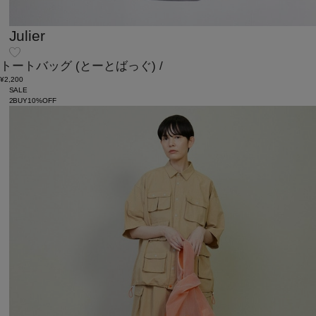
Julier
トートバッグ
(とーとばっぐ)
/
¥2,200
SALE
2BUY10%OFF