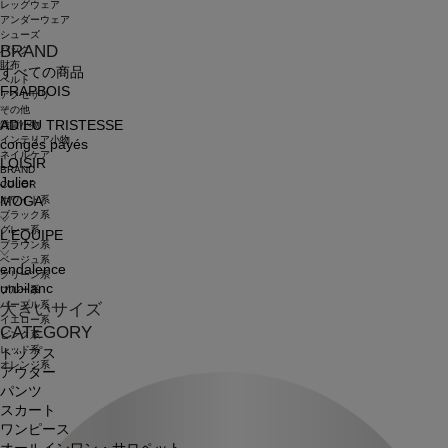
レッグウェア
アンダーウェア
シューズ
BRAND
バッグ
財布
すべての商品
ベルト
FRAPBOIS
アクセサリ
その他
ADIEU TRISTESSE
雑貨小物
インテリア小物
congés payés
ネイルケア
LOISIR
BRAND
Julier
COLOR
ホワイト系
MOGA
ブラック系
グレー系
L'EQUIPE
ブラウン系
ベージュ系
endalence
グリーン系
unbilanc
ブルー系
パープル系
大きいサイズ
イエロー系
CATEGORY
ピンク系
レッド系
トップス
オレンジ系
アウター
パンツ
スカート
ワンピース