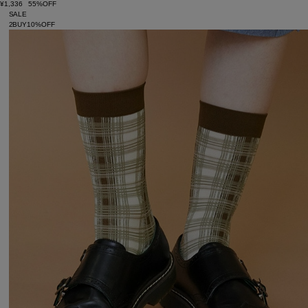
¥1,336
55%OFF
SALE
2BUY10%OFF