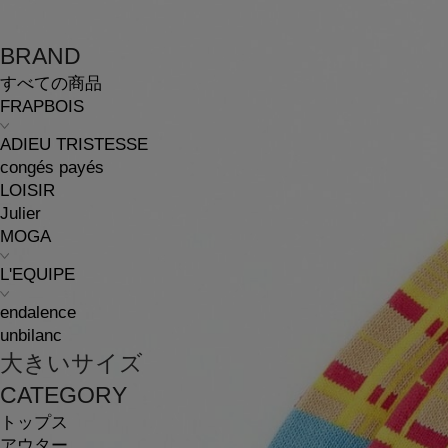
BRAND
すべての商品
FRAPBOIS
ADIEU TRISTESSE
congés payés
LOISIR
Julier
MOGA
L'EQUIPE
endalence
unbilanc
大きいサイズ
CATEGORY
トップス
アウター