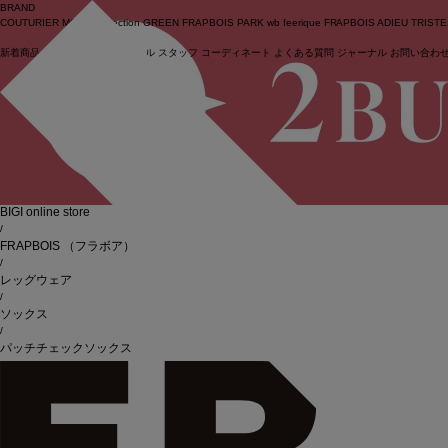
BRAND
COUTURIER
MOGA Collection
GREEN
FRAPBOIS PARK
wb
feerique
FRAPBOIS
ADIEU TRIST
新着商品
(ライブ)
ニュース
セール
スタッフ
コーディネート
よくある質問
ジャーナル
お問い合わ
ログイン
BIGI online store
/
FRAPBOIS
（フラボア）
/
レッグウェア
/
ソックス
/
パッチチェックソックス