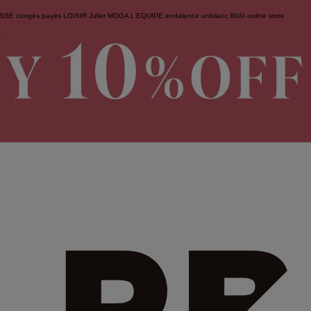
ESSE
congés payés
LOISIR
Julier
MOGA
L'EQUIPE
endalence
unbilanc
BIGI online store
せ