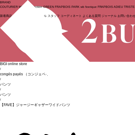
BRAND
COUTURIER
MOGA Collection
GREEN
FRAPBOIS PARK
wb
feerique
FRAPBOIS
ADIEU TRIST
新着商品
(ライブ)
ニュース
セール
スタッフ
コーディネート
よくある質問
ジャーナル
お問い合わ
ログイン
BIGI online store
/
congés payés
（コンジェペイエ）
/
パンツ
/
パンツ
/
【FAVE】ジャージーギャザーワイドパンツ