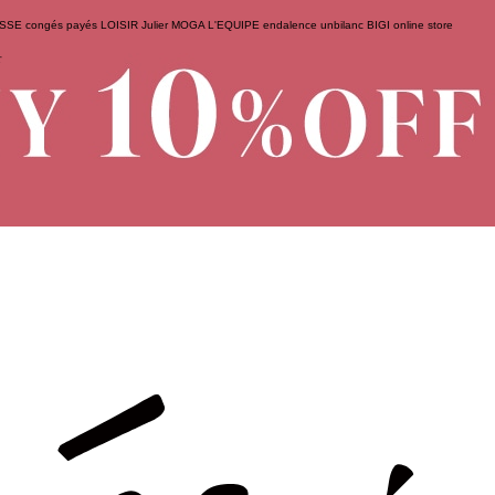
ESSE
congés payés
LOISIR
Julier
MOGA
L'EQUIPE
endalence
unbilanc
BIGI online store
せ