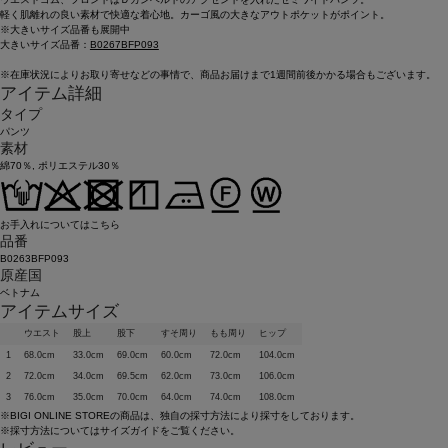
軽く肌離れの良い素材で快適な着心地。カーゴ風の大きなアウトポケットがポイント。
※大きいサイズ品番も展開中
大きいサイズ品番：
B0267BFP093
※在庫状況によりお取り寄せなどの事情で、商品お届けまで1週間前後かかる場合もございます。
アイテム詳細
タイプ
パンツ
素材
綿70％, ポリエステル30％
お手入れについてはこちら
品番
B0263BFP093
原産国
ベトナム
アイテムサイズ
ウエスト
股上
股下
すそ周り
もも周り
ヒップ
1
68.0cm
33.0cm
69.0cm
60.0cm
72.0cm
104.0cm
2
72.0cm
34.0cm
69.5cm
62.0cm
73.0cm
106.0cm
3
76.0cm
35.0cm
70.0cm
64.0cm
74.0cm
108.0cm
※BIGI ONLINE STOREの商品は、独自の採寸方法により採寸をしております。
※採寸方法については
サイズガイド
をご覧ください。