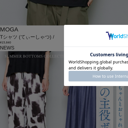
MOGA
Tシャツ
(てぃーしゃつ)
/
¥15,840
NEWS