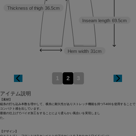
Thickness of thigh
36.5cm
Inseam length
69.5cm
Hem width
31cm
1
2
3
アイテム説明
【素材】
縦糸の打ち込み本数を増やして、横糸に耐久性がありストレッチ機能を持つT-400を使用することで
コンパクト感を出しています。
最後の仕上げでバイオ加工をすることにより柔らかい風合いを実現しまし
た
【デザイン】
ウエストゴム、フロントはＤカンベルトのアクセントを入れたセミワイドパンツ。