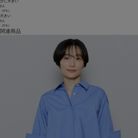
少し大きい
0人
（0％）
大きい
0人
（0％）
関連商品