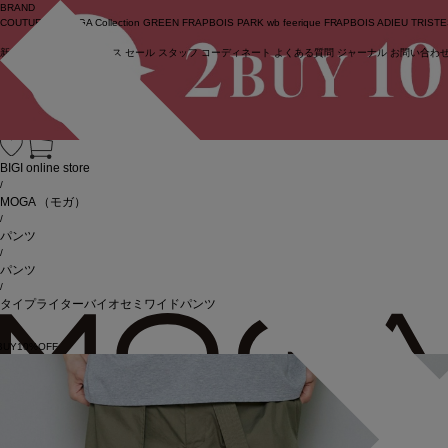
BRAND
COUTURIER
MOGA Collection
GREEN
FRAPBOIS PARK
wb
feerique
FRAPBOIS
ADIEU TRIST
新着商品
(ライブ)
ニュース
セール
スタッフ
コーディネート
よくある質問
ジャーナル
お問い合わ
ログイン
BIGI online store
/
MOGA
（モガ）
/
パンツ
/
パンツ
/
タイプライターバイオセミワイドパンツ
BUY10%OFF