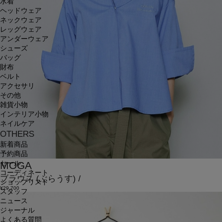
水着
ヘッドウェア
ネックウェア
レッグウェア
アンダーウェア
シューズ
バッグ
財布
ベルト
アクセサリ
その他
雑貨小物
インテリア小物
ネイルケア
OTHERS
新着商品
予約商品
MOGA
セール
コーディネート
ブラウス
(ぶらうす)
/
ショップリスト
¥29,700
スタッフ
ニュース
ジャーナル
よくある質問