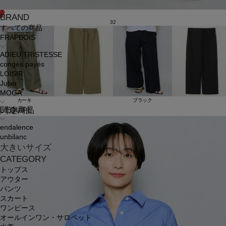
BRAND
32
すべての商品
FRAPBOIS
ADIEU TRISTESSE
congés payés
LOISIR
Julier
MOGA
カーキ
ブラック
関連商品
L'EQUIPE
endalence
unbilanc
大きいサイズ
CATEGORY
トップス
アウター
パンツ
スカート
ワンピース
オールインワン・サロペット