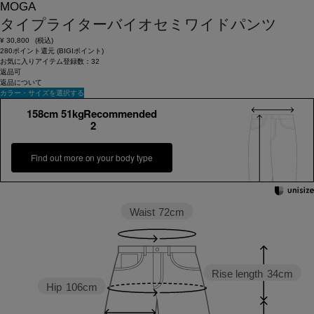
MOGA
タイプライターバイオセミワイドパンツ
¥
30,800
(税込)
280ポイント還元 (BIGIポイント)
お気に入りアイテム登録数：
32
返品可
返品について
カラー・サイズを選択する
158cm 51kgRecommended
2
Find out more on your body type
Waist
72cm
Rise length
34cm
Hip
106cm