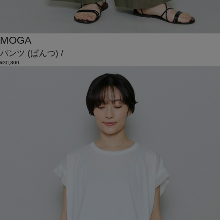
MOGA
パンツ
(ぱんつ)
/
¥30,800