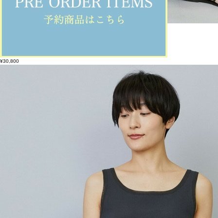
MOGA
パンツ
(ぱんつ)
/
¥30,800