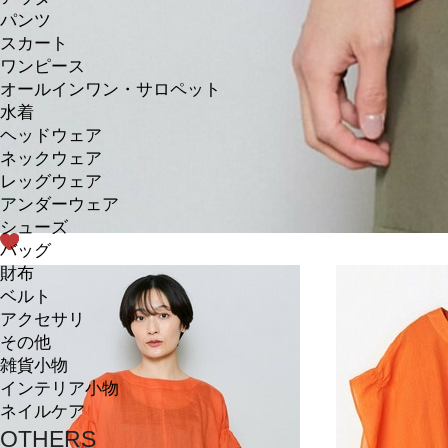
パンツ
スカート
ワンピース
オールインワン・サロペット
水着
ヘッドウェア
ネックウェア
レッグウェア
アンダーウェア
シューズ
バッグ
財布
ベルト
アクセサリ
その他
雑貨小物
インテリア小物
ネイルケア
OTHERS