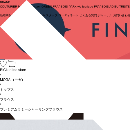
BRAND
COUTURIER
MOGA Collection
GREEN
FRAPBOIS PARK
wb
feerique
FRAPBOIS
ADIEU TRIST
新着商品
(ライブ)
ニュース
セール
スタッフ
コーディネート
よくある質問
ジャーナル
お問い合わ
ログイン
BIGI online store
/
MOGA
（モガ）
/
トップス
/
ブラウス
/
プレミアムラミーシャーリングブラウス