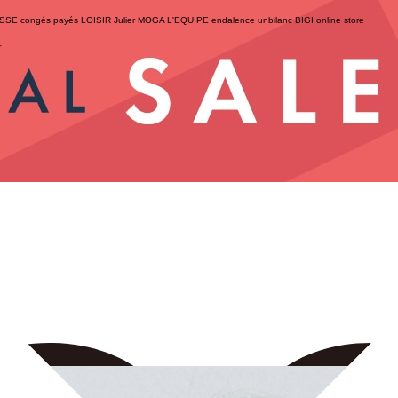
ESSE
congés payés
LOISIR
Julier
MOGA
L'EQUIPE
endalence
unbilanc
BIGI online store
せ