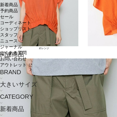
新着商品
予約商品
セール
コーディネート
ショップリスト
スタッフ
ニュース
ジャーナル
オレンジ
よくある質問
関連商品
お問い合わせ
アウトレット
BRAND
大きいサイズ
CATEGORY
新着商品