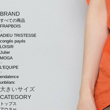
BRAND
すべての商品
FRAPBOIS
ADIEU TRISTESSE
congés payés
LOISIR
Julier
MOGA
L'EQUIPE
endalence
unbilanc
大きいサイズ
CATEGORY
トップス
アウター