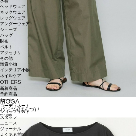
水着
ヘッドウェア
ネックウェア
レッグウェア
アンダーウェア
シューズ
バッグ
財布
ベルト
アクセサリ
その他
雑貨小物
インテリア小物
ネイルケア
OTHERS
新着商品
予約商品
MOGA
セール
コーディネート
パンツ
(ぱんつ)
/
ショップリスト
¥30,800
スタッフ
ニュース
ジャーナル
よくある質問