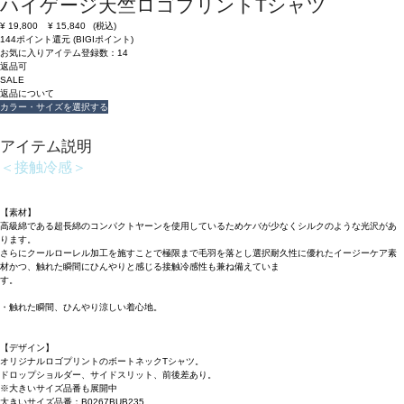
ハイゲージ天竺ロゴプリントTシャツ
¥
19,800
¥
15,840
(税込)
144ポイント還元 (BIGIポイント)
お気に入りアイテム登録数：
14
返品可
SALE
返品について
カラー・サイズを選択する
アイテム説明
＜接触冷感＞
【素材】
高級綿である超長綿のコンパクトヤーンを使用しているためケバが少なくシルクのような光沢があ
ります。
さらにクールローレル加工を施すことで極限まで毛羽を落とし選択耐久性に優れたイージーケア素
材かつ、触れた瞬間にひんやりと感じる接触冷感性も兼ね備えていま
す
・触れた瞬間、ひんやり涼しい着心地。
【デザイン】
オリジナルロゴプリントのボートネックTシャツ。
ドロップショルダー、サイドスリット、前後差あり。
※大きいサイズ品番も展開中
大きいサイズ品番：
B0267BUB235