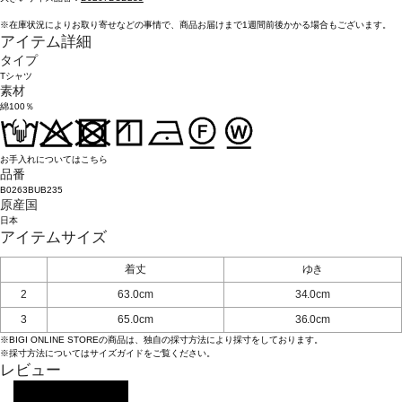
※在庫状況によりお取り寄せなどの事情で、商品お届けまで1週間前後かかる場合もございます。
アイテム詳細
タイプ
Tシャツ
素材
綿100％
お手入れについてはこちら
品番
B0263BUB235
原産国
日本
アイテムサイズ
着丈
ゆき
2
63.0cm
34.0cm
3
65.0cm
36.0cm
※BIGI ONLINE STOREの商品は、独自の採寸方法により採寸をしております。
※採寸方法については
サイズガイド
をご覧ください。
レビュー
レビューを投稿する