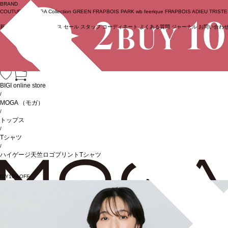
BRAND
COUTURIER
MOGA Collection
GREEN
FRAPBOIS PARK
wb
feerique
FRAPBOIS
ADIEU TRIST
新着商品
(ライブ)
ニュース
セール
スタッフ
コーディネート
よくある質問
ジャーナル
お問い合わ
ログイン
BIGI online store
/
MOGA
（モガ）
/
トップス
/
Tシャツ
/
ハイゲージ天竺ロゴプリントTシャツ
BUY10%OFF