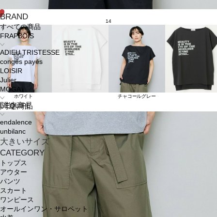
BRAND
14
すべての商品
FRAPBOIS
ADIEU TRISTESSE
congés payés
LOISIR
Julier
MOGA
ホワイト
チャコールグレー
関連商品
L'EQUIPE
endalence
unbilanc
大きいサイズ
CATEGORY
トップス
アウター
パンツ
スカート
ワンピース
オールインワン・サロペット