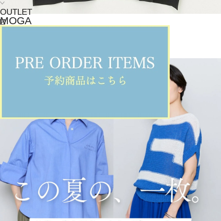
OUTLET
MOGA
Tシャツ
(てぃーしゃつ)
/
¥15,840
NEWS